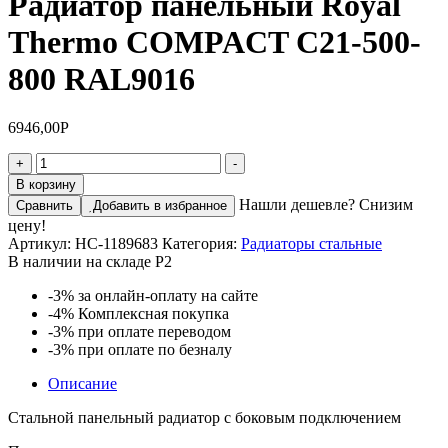
Радиатор панельный Royal
Thermo COMPACT C21-500-
800 RAL9016
6946,00
Р
Количество
+
-
товара
В корзину
Радиатор
Нашли дешевле? Снизим
Сравнить
Добавить в избранное
панельный
цену!
Royal
Артикул:
НС-1189683
Категория:
Радиаторы стальные
Thermo
В наличии на складе Р2
COMPACT
C21-
-3%
за онлайн-оплату на сайте
500-
-4%
Комплексная покупка
800
-3%
при оплате переводом
RAL9016
-3%
при оплате по безналу
Описание
Стальной панельный радиатор с боковым подключением