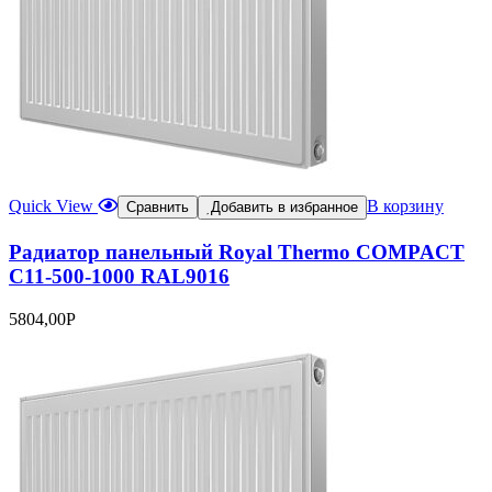
Quick View
В корзину
Сравнить
Добавить в избранное
Радиатор панельный Royal Thermo COMPACT
C11-500-1000 RAL9016
5804,00
Р