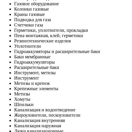
Газовое оборудование
Колонки газовые
Краны газовые
Подводка для газа
Счетчики газа
Герметики, уплотнители, прокладки
Пена монтажная, клей, герметики
Резинотехнические изделия
Уплотнители
Гидроаккумяторы и расширительные баки
Баки мембранные
Гидроаккумуляторы
Расширительные баки
Инструмент, метизы
Инструмент
Метизы и крепеж
Крепежные элементы
Метизы
Хомуты
Шпильки
Канализация и водоотведение
Жироуловители, пескоуловители
Канализация внутренняя
Канализация наружная
Люки канализационные