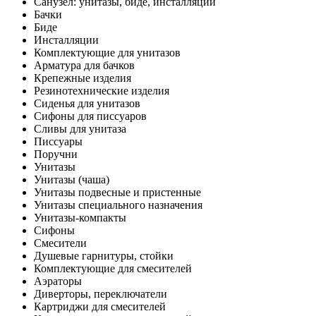
Санузел: унитазы, биде, инсталляции
Бачки
Биде
Инсталляции
Комплектующие для унитазов
Арматура для бачков
Крепежные изделия
Резинотехнические изделия
Сиденья для унитазов
Сифоны для писсуаров
Сливы для унитаза
Писсуары
Поручни
Унитазы
Унитазы (чаша)
Унитазы подвесные и пристенные
Унитазы специального назначения
Унитазы-компакты
Сифоны
Смесители
Душевые гарнитуры, стойки
Комплектующие для смесителей
Аэраторы
Диверторы, переключатели
Картриджи для смесителей