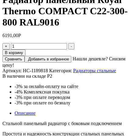
Thermo COMPACT C22-300-
800 RAL9016
6191,00
Р
Количество
+
-
товара
В корзину
Радиатор
Нашли дешевле? Снизим
Сравнить
Добавить в избранное
панельный
цену!
Royal
Артикул:
НС-1189818
Категория:
Радиаторы стальные
Thermo
В наличии на складе Р2
COMPACT
C22-
-3%
за онлайн-оплату на сайте
300-
-4%
Комплексная покупка
800
-3%
при оплате переводом
RAL9016
-3%
при оплате по безналу
Описание
Стальной панельный радиатор с боковым подключением
Простота и надежность конструкции стальных панельных