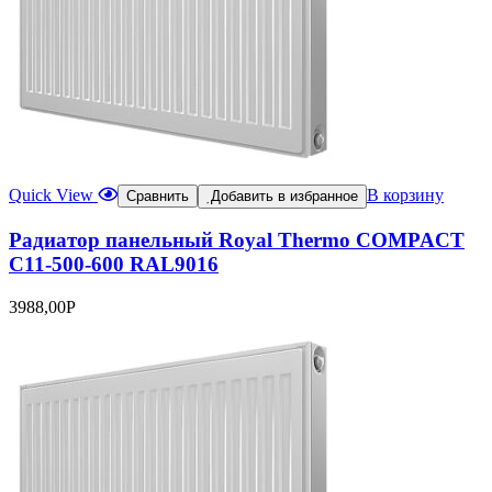
Quick View
В корзину
Сравнить
Добавить в избранное
Радиатор панельный Royal Thermo COMPACT
C11-500-600 RAL9016
3988,00
Р