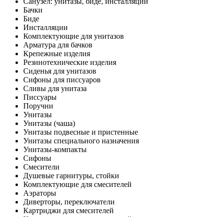
Санузел: унитазы, биде, инсталляции
Бачки
Биде
Инсталляции
Комплектующие для унитазов
Арматура для бачков
Крепежные изделия
Резинотехнические изделия
Сиденья для унитазов
Сифоны для писсуаров
Сливы для унитаза
Писсуары
Поручни
Унитазы
Унитазы (чаша)
Унитазы подвесные и пристенные
Унитазы специального назначения
Унитазы-компакты
Сифоны
Смесители
Душевые гарнитуры, стойки
Комплектующие для смесителей
Аэраторы
Диверторы, переключатели
Картриджи для смесителей