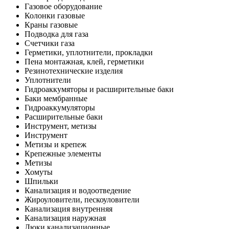
Газовое оборудование
Колонки газовые
Краны газовые
Подводка для газа
Счетчики газа
Герметики, уплотнители, прокладки
Пена монтажная, клей, герметики
Резинотехнические изделия
Уплотнители
Гидроаккумяторы и расширительные баки
Баки мембранные
Гидроаккумуляторы
Расширительные баки
Инструмент, метизы
Инструмент
Метизы и крепеж
Крепежные элементы
Метизы
Хомуты
Шпильки
Канализация и водоотведение
Жироуловители, пескоуловители
Канализация внутренняя
Канализация наружная
Люки канализационные