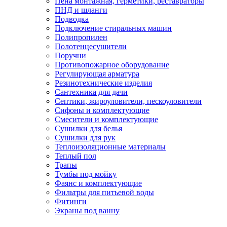
Пена монтажная, герметики, реставраторы
ПНД и шланги
Подводка
Подключение стиральных машин
Полипропилен
Полотенцесушители
Поручни
Противопожарное оборудование
Регулирующая арматура
Резинотехнические изделия
Сантехника для дачи
Септики, жироуловители, пескоуловители
Сифоны и комплектующие
Смесители и комплектующие
Сушилки для белья
Сушилки для рук
Теплоизоляционные материалы
Теплый пол
Трапы
Тумбы под мойку
Фаянс и комплектующие
Фильтры для питьевой воды
Фитинги
Экраны под ванну