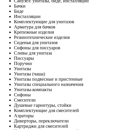
Санузел: унитазы, биде, инсталляции
Бачки
Биде
Инсталляции
Комплектующие для унитазов
Арматура для бачков
Крепежные изделия
Резинотехнические изделия
Сиденья для унитазов
Сифоны для писсуаров
Сливы для унитаза
Писсуары
Поручни
Унитазы
Унитазы (чаша)
Унитазы подвесные и пристенные
Унитазы специального назначения
Унитазы-компакты
Сифоны
Смесители
Душевые гарнитуры, стойки
Комплектующие для смесителей
Аэраторы
Диверторы, переключатели
Картриджи для смесителей