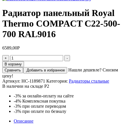
Радиатор панельный Royal
Thermo COMPACT C22-500-
700 RAL9016
6589,00
Р
Количество
+
-
товара
В корзину
Радиатор
Нашли дешевле? Снизим
Сравнить
Добавить в избранное
панельный
цену!
Royal
Артикул:
НС-1189871
Категория:
Радиаторы стальные
Thermo
В наличии на складе Р2
COMPACT
C22-
-3%
за онлайн-оплату на сайте
500-
-4%
Комплексная покупка
700
-3%
при оплате переводом
RAL9016
-3%
при оплате по безналу
Описание