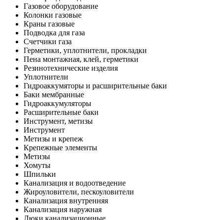
Газовое оборудование
Колонки газовые
Краны газовые
Подводка для газа
Счетчики газа
Герметики, уплотнители, прокладки
Пена монтажная, клей, герметики
Резинотехнические изделия
Уплотнители
Гидроаккумяторы и расширительные баки
Баки мембранные
Гидроаккумуляторы
Расширительные баки
Инструмент, метизы
Инструмент
Метизы и крепеж
Крепежные элементы
Метизы
Хомуты
Шпильки
Канализация и водоотведение
Жироуловители, пескоуловители
Канализация внутренняя
Канализация наружная
Люки канализационные