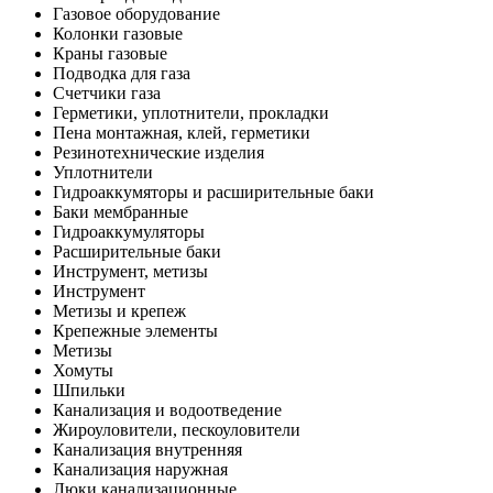
Газовое оборудование
Колонки газовые
Краны газовые
Подводка для газа
Счетчики газа
Герметики, уплотнители, прокладки
Пена монтажная, клей, герметики
Резинотехнические изделия
Уплотнители
Гидроаккумяторы и расширительные баки
Баки мембранные
Гидроаккумуляторы
Расширительные баки
Инструмент, метизы
Инструмент
Метизы и крепеж
Крепежные элементы
Метизы
Хомуты
Шпильки
Канализация и водоотведение
Жироуловители, пескоуловители
Канализация внутренняя
Канализация наружная
Люки канализационные