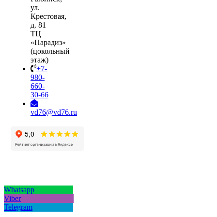
ул.
Крестовая,
д. 81
ТЦ
«Парадиз»
(цокольный
этаж)
+7-
980-
660-
30-66
vd76@vd76.ru
Whatsapp
Viber
Telegram