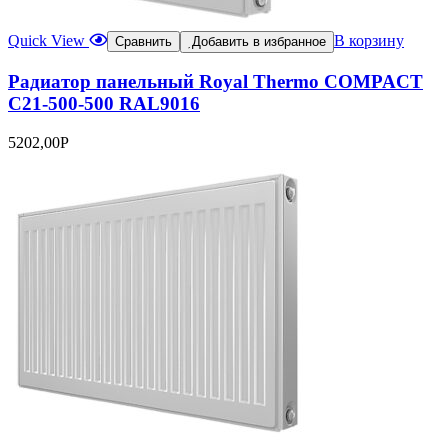
Quick View
В корзину
Сравнить
Добавить в избранное
Радиатор панельный Royal Thermo COMPACT
C21-500-500 RAL9016
5202,00
Р