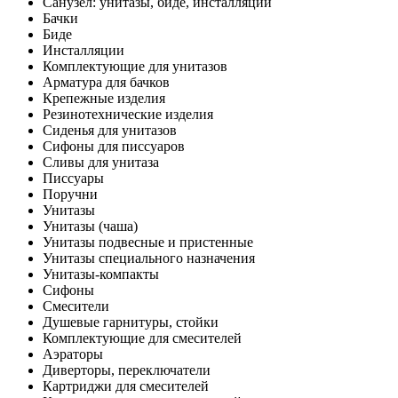
Санузел: унитазы, биде, инсталляции
Бачки
Биде
Инсталляции
Комплектующие для унитазов
Арматура для бачков
Крепежные изделия
Резинотехнические изделия
Сиденья для унитазов
Сифоны для писсуаров
Сливы для унитаза
Писсуары
Поручни
Унитазы
Унитазы (чаша)
Унитазы подвесные и пристенные
Унитазы специального назначения
Унитазы-компакты
Сифоны
Смесители
Душевые гарнитуры, стойки
Комплектующие для смесителей
Аэраторы
Диверторы, переключатели
Картриджи для смесителей