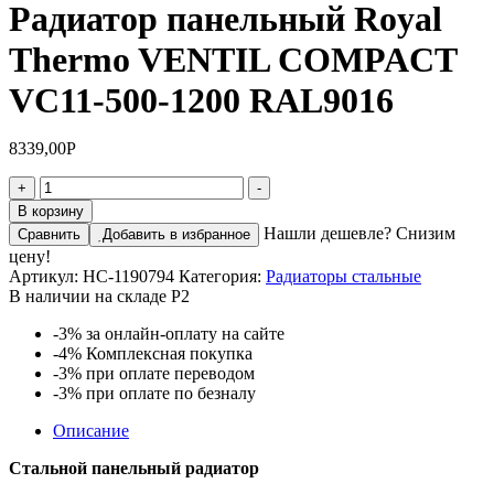
Радиатор панельный Royal
Thermo VENTIL COMPACT
VC11-500-1200 RAL9016
8339,00
Р
Количество
+
-
товара
В корзину
Радиатор
Нашли дешевле? Снизим
Сравнить
Добавить в избранное
панельный
цену!
Royal
Артикул:
НС-1190794
Категория:
Радиаторы стальные
Thermo
В наличии на складе Р2
VENTIL
COMPACT
-3%
за онлайн-оплату на сайте
VC11-
-4%
Комплексная покупка
500-
-3%
при оплате переводом
1200
-3%
при оплате по безналу
RAL9016
Описание
Стальной панельный радиатор