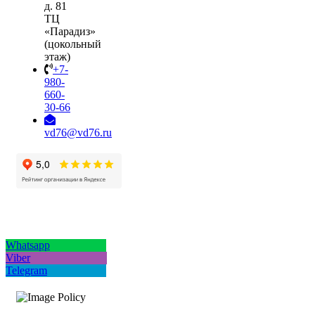
д. 81
ТЦ
«Парадиз»
(цокольный
этаж)
+7-
980-
660-
30-66
vd76@vd76.ru
Whatsapp
Viber
Telegram