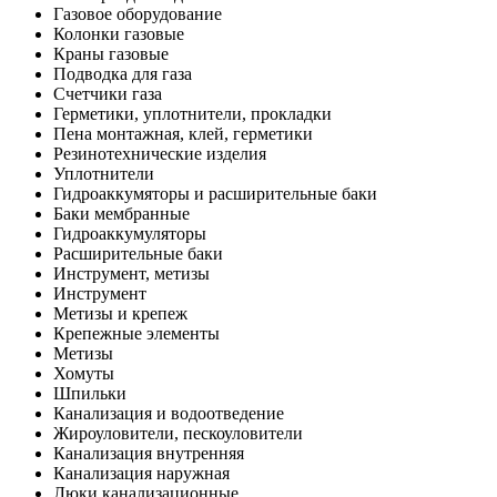
Газовое оборудование
Колонки газовые
Краны газовые
Подводка для газа
Счетчики газа
Герметики, уплотнители, прокладки
Пена монтажная, клей, герметики
Резинотехнические изделия
Уплотнители
Гидроаккумяторы и расширительные баки
Баки мембранные
Гидроаккумуляторы
Расширительные баки
Инструмент, метизы
Инструмент
Метизы и крепеж
Крепежные элементы
Метизы
Хомуты
Шпильки
Канализация и водоотведение
Жироуловители, пескоуловители
Канализация внутренняя
Канализация наружная
Люки канализационные