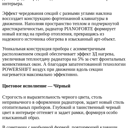
интерьера.
Эффект чередования секций с разными углами наклона
воссоздает конструкцию фортепианной клавиатуры в
движении. Наполняя пространство теплом и подчеркнутой
аристократичностью, радиатор PIANOFORTE формирует
новый взгляд на прибор отопления, превращаясь из
надежного источника обогрева в изысканный арт-объект.
Уникальная конструкция прибора с асимметричным
расположением секций обеспечивает эффект ЗД нагрева,
увеличивая теплоотдачу радиатора на 5% за счет фронтальных
конвективных окон. А благодаря запатентованной технологии
POWERSHIFT воздух при движении вдоль секции
нагревается максимально эффективно.
Цветовое исполнение — Чёрный
Строгость и выразительность черного цвета, столь
непривычного в оформлении радиаторов, задает новый стиль
отопительных приборов. Глубокий и таинственный черный
цвет в интерьере оттеняет и задает рамки, формируя особо
изысканный образ.
В сочетании с необычной формой, повторяющей клавиши