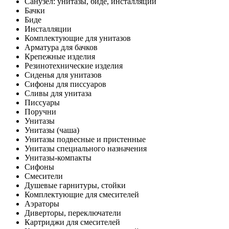
Санузел: унитазы, биде, инсталляции
Бачки
Биде
Инсталляции
Комплектующие для унитазов
Арматура для бачков
Крепежные изделия
Резинотехнические изделия
Сиденья для унитазов
Сифоны для писсуаров
Сливы для унитаза
Писсуары
Поручни
Унитазы
Унитазы (чаша)
Унитазы подвесные и пристенные
Унитазы специального назначения
Унитазы-компакты
Сифоны
Смесители
Душевые гарнитуры, стойки
Комплектующие для смесителей
Аэраторы
Диверторы, переключатели
Картриджи для смесителей