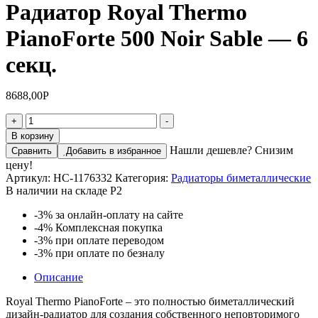
Радиатор Royal Thermo
PianoForte 500 Noir Sable — 6
секц.
8688,00
Р
Количество
+
-
товара
В корзину
Радиатор
Нашли дешевле? Снизим
Сравнить
Добавить в избранное
Royal
цену!
Thermo
Артикул:
НС-1176332
Категория:
Радиаторы биметаллические
PianoForte
В наличии на складе Р2
500
Noir
-3%
за онлайн-оплату на сайте
Sable
-4%
Комплексная покупка
-
-3%
при оплате переводом
6
-3%
при оплате по безналу
секц.
Описание
Royal Thermo PianoForte – это полностью биметаллический
дизайн-радиатор для создания собственного неповторимого