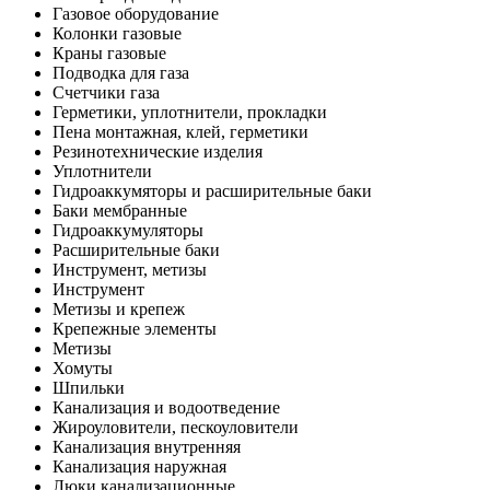
Газовое оборудование
Колонки газовые
Краны газовые
Подводка для газа
Счетчики газа
Герметики, уплотнители, прокладки
Пена монтажная, клей, герметики
Резинотехнические изделия
Уплотнители
Гидроаккумяторы и расширительные баки
Баки мембранные
Гидроаккумуляторы
Расширительные баки
Инструмент, метизы
Инструмент
Метизы и крепеж
Крепежные элементы
Метизы
Хомуты
Шпильки
Канализация и водоотведение
Жироуловители, пескоуловители
Канализация внутренняя
Канализация наружная
Люки канализационные