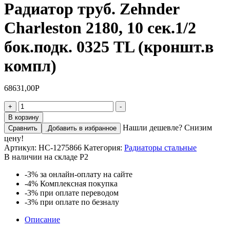
Радиатор труб. Zehnder
Charleston 2180, 10 сек.1/2
бок.подк. 0325 TL (кроншт.в
компл)
68631,00
Р
Количество
+
-
товара
В корзину
Радиатор
Нашли дешевле? Снизим
Сравнить
Добавить в избранное
труб.
цену!
Zehnder
Артикул:
НС-1275866
Категория:
Радиаторы стальные
Charleston
В наличии на складе Р2
2180,
10
-3%
за онлайн-оплату на сайте
сек.1/2
-4%
Комплексная покупка
бок.подк.
-3%
при оплате переводом
0325
-3%
при оплате по безналу
TL
(кроншт.в
Описание
компл)