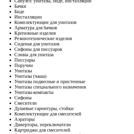
Санузел: унитазы, биде, инсталляции
Бачки
Биде
Инсталляции
Комплектующие для унитазов
Арматура для бачков
Крепежные изделия
Резинотехнические изделия
Сиденья для унитазов
Сифоны для писсуаров
Сливы для унитаза
Писсуары
Поручни
Унитазы
Унитазы (чаша)
Унитазы подвесные и пристенные
Унитазы специального назначения
Унитазы-компакты
Сифоны
Смесители
Душевые гарнитуры, стойки
Комплектующие для смесителей
Аэраторы
Диверторы, переключатели
Картриджи для смесителей