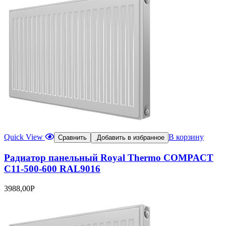
Quick View
В корзину
Сравнить
Добавить в избранное
Радиатор панельный Royal Thermo COMPACT
C11-500-600 RAL9016
3988,00
Р