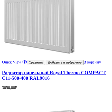
Quick View
В корзину
Сравнить
Добавить в избранное
Радиатор панельный Royal Thermo COMPACT
C11-500-400 RAL9016
3050,00
Р