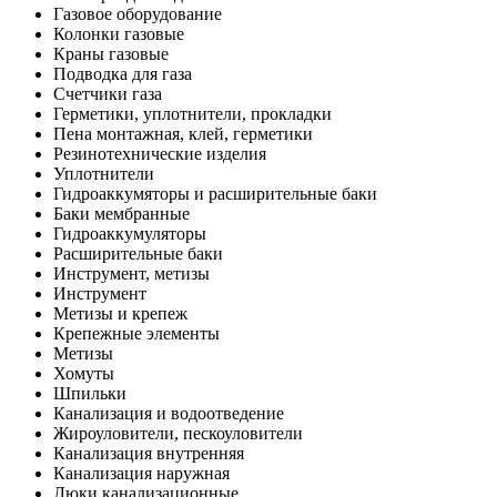
Газовое оборудование
Колонки газовые
Краны газовые
Подводка для газа
Счетчики газа
Герметики, уплотнители, прокладки
Пена монтажная, клей, герметики
Резинотехнические изделия
Уплотнители
Гидроаккумяторы и расширительные баки
Баки мембранные
Гидроаккумуляторы
Расширительные баки
Инструмент, метизы
Инструмент
Метизы и крепеж
Крепежные элементы
Метизы
Хомуты
Шпильки
Канализация и водоотведение
Жироуловители, пескоуловители
Канализация внутренняя
Канализация наружная
Люки канализационные