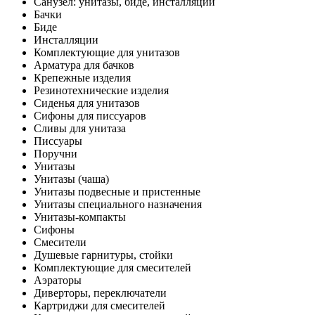
Санузел: унитазы, биде, инсталляции
Бачки
Биде
Инсталляции
Комплектующие для унитазов
Арматура для бачков
Крепежные изделия
Резинотехнические изделия
Сиденья для унитазов
Сифоны для писсуаров
Сливы для унитаза
Писсуары
Поручни
Унитазы
Унитазы (чаша)
Унитазы подвесные и пристенные
Унитазы специального назначения
Унитазы-компакты
Сифоны
Смесители
Душевые гарнитуры, стойки
Комплектующие для смесителей
Аэраторы
Диверторы, переключатели
Картриджи для смесителей