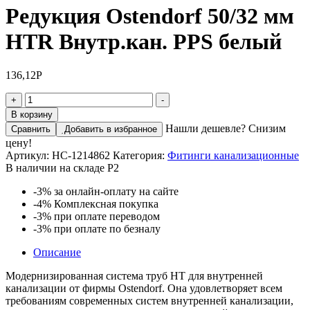
Редукция Ostendorf 50/32 мм
HTR Внутр.кан. PPS белый
136,12
Р
Количество
+
-
товара
В корзину
Редукция
Нашли дешевле? Снизим
Сравнить
Добавить в избранное
Ostendorf
цену!
50/32
Артикул:
НС-1214862
Категория:
Фитинги канализационные
мм
В наличии на складе Р2
HTR
Внутр.кан.
-3%
за онлайн-оплату на сайте
PPS
-4%
Комплексная покупка
белый
-3%
при оплате переводом
-3%
при оплате по безналу
Описание
Модернизированная система труб HT для внутренней
канализации от фирмы Ostendorf. Она удовлетворяет всем
требованиям современных систем внутренней канализации,