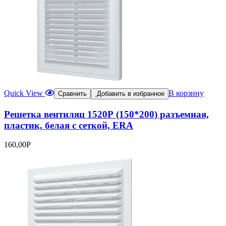
Quick View
В корзину
Сравнить
Добавить в избранное
Решетка вентиляц 1520Р (150*200) разъемная,
пластик, белая с сеткой, ERA
160,00
Р