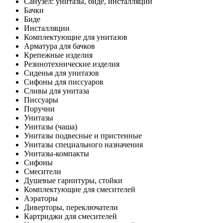
Санузел: унитазы, биде, инсталляции
Бачки
Биде
Инсталляции
Комплектующие для унитазов
Арматура для бачков
Крепежные изделия
Резинотехнические изделия
Сиденья для унитазов
Сифоны для писсуаров
Сливы для унитаза
Писсуары
Поручни
Унитазы
Унитазы (чаша)
Унитазы подвесные и пристенные
Унитазы специального назначения
Унитазы-компакты
Сифоны
Смесители
Душевые гарнитуры, стойки
Комплектующие для смесителей
Аэраторы
Диверторы, переключатели
Картриджи для смесителей