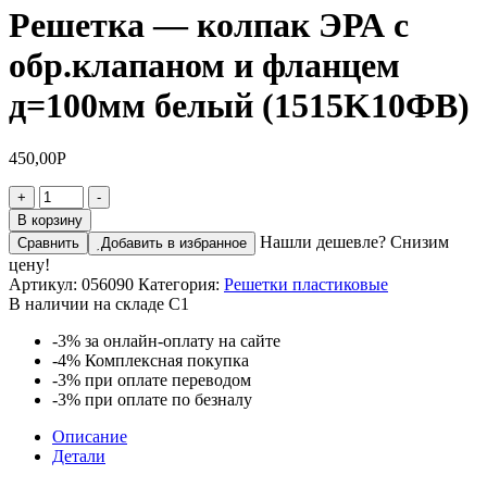
Решетка — колпак ЭРА с
обр.клапаном и фланцем
д=100мм белый (1515K10ФВ)
450,00
Р
Количество
+
-
товара
В корзину
Решетка
Нашли дешевле? Снизим
Сравнить
Добавить в избранное
-
цену!
колпак
Артикул:
056090
Категория:
Решетки пластиковые
ЭРА
В наличии на складе С1
с
обр.клапаном
-3%
за онлайн-оплату на сайте
и
-4%
Комплексная покупка
фланцем
-3%
при оплате переводом
д=100мм
-3%
при оплате по безналу
белый
(1515K10ФВ)
Описание
Детали