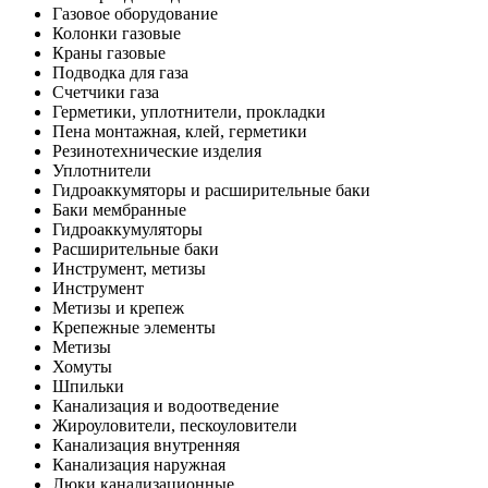
Газовое оборудование
Колонки газовые
Краны газовые
Подводка для газа
Счетчики газа
Герметики, уплотнители, прокладки
Пена монтажная, клей, герметики
Резинотехнические изделия
Уплотнители
Гидроаккумяторы и расширительные баки
Баки мембранные
Гидроаккумуляторы
Расширительные баки
Инструмент, метизы
Инструмент
Метизы и крепеж
Крепежные элементы
Метизы
Хомуты
Шпильки
Канализация и водоотведение
Жироуловители, пескоуловители
Канализация внутренняя
Канализация наружная
Люки канализационные