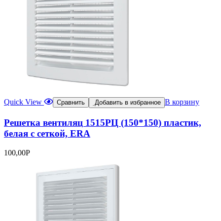
Quick View
В корзину
Сравнить
Добавить в избранное
Решетка вентиляц 1515РЦ (150*150) пластик,
белая с сеткой, ERA
100,00
Р