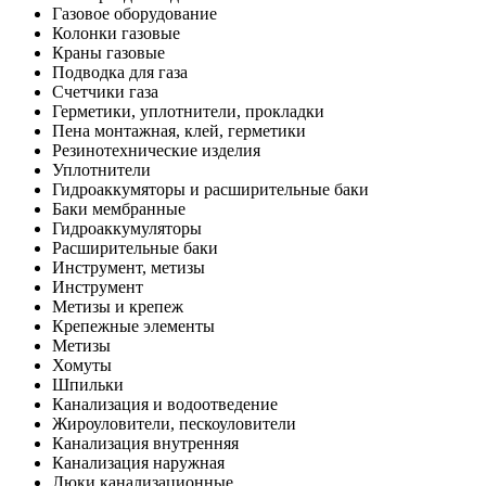
Газовое оборудование
Колонки газовые
Краны газовые
Подводка для газа
Счетчики газа
Герметики, уплотнители, прокладки
Пена монтажная, клей, герметики
Резинотехнические изделия
Уплотнители
Гидроаккумяторы и расширительные баки
Баки мембранные
Гидроаккумуляторы
Расширительные баки
Инструмент, метизы
Инструмент
Метизы и крепеж
Крепежные элементы
Метизы
Хомуты
Шпильки
Канализация и водоотведение
Жироуловители, пескоуловители
Канализация внутренняя
Канализация наружная
Люки канализационные