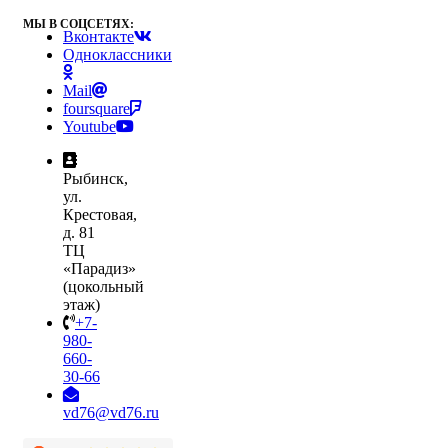
МЫ В СОЦСЕТЯХ:
Вконтакте
Одноклассники
Mail
foursquare
Youtube
Рыбинск,
ул.
Крестовая,
д. 81
ТЦ
«Парадиз»
(цокольный
этаж)
+7-
980-
660-
30-66
vd76@vd76.ru