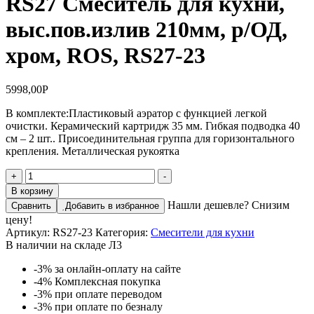
RS27 Смеситель для кухни,
выс.пов.излив 210мм, р/ОД,
хром, ROS, RS27-23
5998,00
Р
В комплекте:Пластиковый аэратор с функцией легкой
очистки. Керамический картридж 35 мм. Гибкая подводка 40
см – 2 шт.. Присоединительная группа для горизонтального
крепления. Металлическая рукоятка
Количество
+
-
товара
В корзину
RS27
Нашли дешевле? Снизим
Сравнить
Добавить в избранное
Смеситель
цену!
для
Артикул:
RS27-23
Категория:
Смесители для кухни
кухни,
В наличии на складе Л3
выс.пов.излив
210мм,
-3%
за онлайн-оплату на сайте
р/
-4%
Комплексная покупка
ОД,
-3%
при оплате переводом
хром,
-3%
при оплате по безналу
ROS,