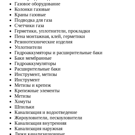
Газовое оборудование
Колонки газовые
Краны газовые
Подводка для газа
Счетчики газа
Герметики, уплотнители, прокладки
Пена монтажная, клей, герметики
Резинотехнические изделия
Уплотнители
Гидроаккумяторы и расширительные баки
Баки мембранные
Гидроаккумуляторы
Расширительные баки
Инструмент, метизы
Инструмент
Метизы и крепеж
Крепежные элементы
Метизы
Хомуты
Шпильки
Канализация и водоотведение
Жироуловители, пескоуловители
Канализация внутренняя
Канализация наружная
Люки канализационные