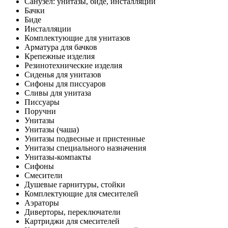
Санузел: унитазы, биде, инсталляции
Бачки
Биде
Инсталляции
Комплектующие для унитазов
Арматура для бачков
Крепежные изделия
Резинотехнические изделия
Сиденья для унитазов
Сифоны для писсуаров
Сливы для унитаза
Писсуары
Поручни
Унитазы
Унитазы (чаша)
Унитазы подвесные и пристенные
Унитазы специального назначения
Унитазы-компакты
Сифоны
Смесители
Душевые гарнитуры, стойки
Комплектующие для смесителей
Аэраторы
Диверторы, переключатели
Картриджи для смесителей