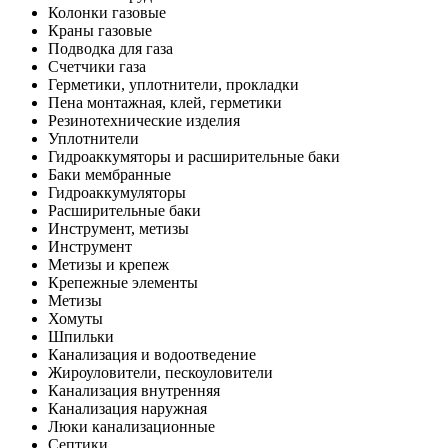
Колонки газовые
Краны газовые
Подводка для газа
Счетчики газа
Герметики, уплотнители, прокладки
Пена монтажная, клей, герметики
Резинотехнические изделия
Уплотнители
Гидроаккумяторы и расширительные баки
Баки мембранные
Гидроаккумуляторы
Расширительные баки
Инструмент, метизы
Инструмент
Метизы и крепеж
Крепежные элементы
Метизы
Хомуты
Шпильки
Канализация и водоотведение
Жироуловители, пескоуловители
Канализация внутренняя
Канализация наружная
Люки канализационные
Септики