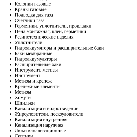
Колонки газовые
Краны газовые
Подводка для газа
Счетчики газа
Герметики, уплотнители, прокладки
Пена монтажная, клей, герметики
Резинотехнические изделия
Уплотнители
Гидроаккумяторы и расширительные баки
Баки мембранные
Гидроаккумуляторы
Расширительные баки
Инструмент, метизы
Инструмент
Метизы и крепеж
Крепежные элементы
Метизы
Хомуты
Шпильки
Канализация и водоотведение
Жироуловители, пескоуловители
Канализация внутренняя
Канализация наружная
Люки канализационные
Септики