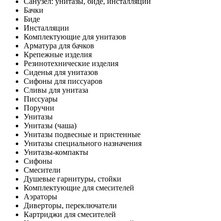
Санузел: унитазы, биде, инсталляции
Бачки
Биде
Инсталляции
Комплектующие для унитазов
Арматура для бачков
Крепежные изделия
Резинотехнические изделия
Сиденья для унитазов
Сифоны для писсуаров
Сливы для унитаза
Писсуары
Поручни
Унитазы
Унитазы (чаша)
Унитазы подвесные и пристенные
Унитазы специального назначения
Унитазы-компакты
Сифоны
Смесители
Душевые гарнитуры, стойки
Комплектующие для смесителей
Аэраторы
Диверторы, переключатели
Картриджи для смесителей