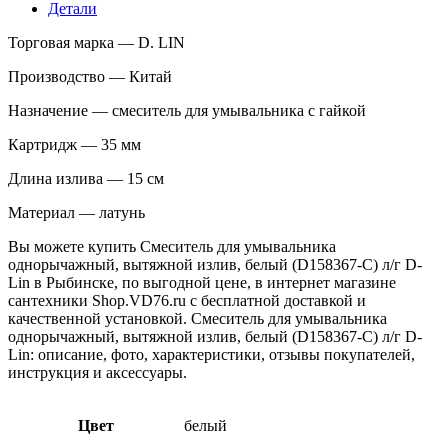
D-
Детали
Lin
Торговая марка — D. LIN
Производство — Китай
Назначение — смеситель для умывальника с гайкой
Картридж — 35 мм
Длина излива — 15 см
Материал — латунь
Вы можете купить Смеситель для умывальника
однорычажный, вытяжной излив, белый (D158367-С) л/г D-
Lin в Рыбинске, по выгодной цене, в интернет магазине
сантехники Shop.VD76.ru с бесплатной доставкой и
качественной установкой. Смеситель для умывальника
однорычажный, вытяжной излив, белый (D158367-С) л/г D-
Lin: описание, фото, характеристики, отзывы покупателей,
инструкция и аксессуары.
Цвет
белый