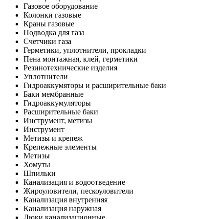
Газовое оборудование
Колонки газовые
Краны газовые
Подводка для газа
Счетчики газа
Герметики, уплотнители, прокладки
Пена монтажная, клей, герметики
Резинотехнические изделия
Уплотнители
Гидроаккумяторы и расширительные баки
Баки мембранные
Гидроаккумуляторы
Расширительные баки
Инструмент, метизы
Инструмент
Метизы и крепеж
Крепежные элементы
Метизы
Хомуты
Шпильки
Канализация и водоотведение
Жироуловители, пескоуловители
Канализация внутренняя
Канализация наружная
Люки канализационные