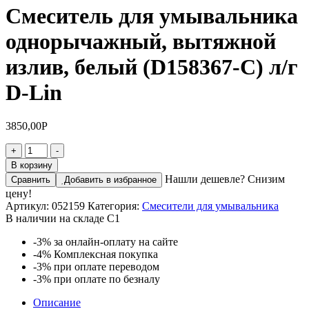
Смеситель для умывальника
однорычажный, вытяжной
излив, белый (D158367-С) л/г
D-Lin
3850,00
Р
Количество
+
-
товара
В корзину
Смеситель
Нашли дешевле? Снизим
Сравнить
Добавить в избранное
для
цену!
умывальника
Артикул:
052159
Категория:
Смесители для умывальника
однорычажный,
В наличии на складе С1
вытяжной
излив,
-3%
за онлайн-оплату на сайте
белый
-4%
Комплексная покупка
(D158367-
-3%
при оплате переводом
С)
-3%
при оплате по безналу
л/
г
Описание