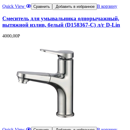
Quick View
В корзину
Сравнить
Добавить в избранное
Смеситель для умывальника однорычажный,
вытяжной излив, белый (D158367-С) л/г D-Lin
4000,00
Р
Quick View
В корзину
Сравнить
Добавить в избранное