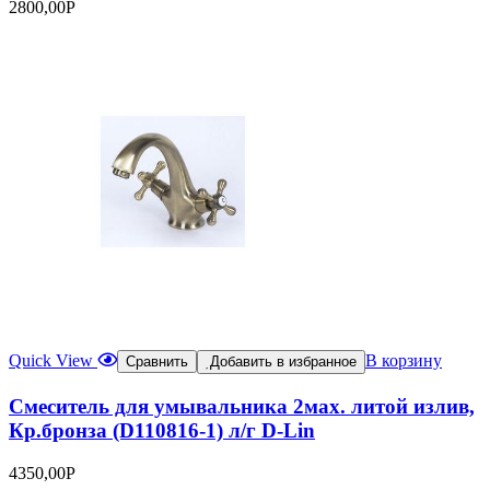
2800,00
Р
Quick View
В корзину
Сравнить
Добавить в избранное
Смеситель для умывальника 2мах. литой излив,
Кр.бронза (D110816-1) л/г D-Lin
4350,00
Р