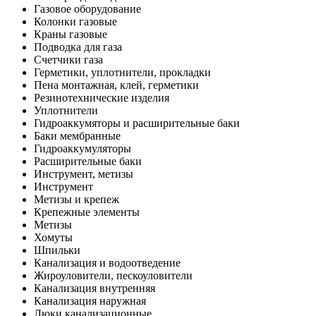
Газовое оборудование
Колонки газовые
Краны газовые
Подводка для газа
Счетчики газа
Герметики, уплотнители, прокладки
Пена монтажная, клей, герметики
Резинотехнические изделия
Уплотнители
Гидроаккумяторы и расширительные баки
Баки мембранные
Гидроаккумуляторы
Расширительные баки
Инструмент, метизы
Инструмент
Метизы и крепеж
Крепежные элементы
Метизы
Хомуты
Шпильки
Канализация и водоотведение
Жироуловители, пескоуловители
Канализация внутренняя
Канализация наружная
Люки канализационные