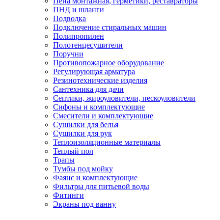
Пена монтажная, герметики, реставраторы
ПНД и шланги
Подводка
Подключение стиральных машин
Полипропилен
Полотенцесушители
Поручни
Противопожарное оборудование
Регулирующая арматура
Резинотехнические изделия
Сантехника для дачи
Септики, жироуловители, пескоуловители
Сифоны и комплектующие
Смесители и комплектующие
Сушилки для белья
Сушилки для рук
Теплоизоляционные материалы
Теплый пол
Трапы
Тумбы под мойку
Фаянс и комплектующие
Фильтры для питьевой воды
Фитинги
Экраны под ванну