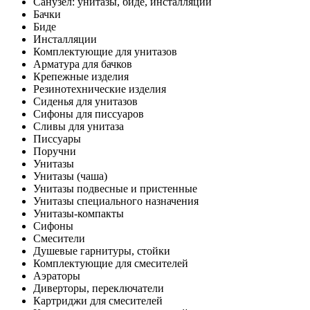
Санузел: унитазы, биде, инсталляции
Бачки
Биде
Инсталляции
Комплектующие для унитазов
Арматура для бачков
Крепежные изделия
Резинотехнические изделия
Сиденья для унитазов
Сифоны для писсуаров
Сливы для унитаза
Писсуары
Поручни
Унитазы
Унитазы (чаша)
Унитазы подвесные и пристенные
Унитазы специального назначения
Унитазы-компакты
Сифоны
Смесители
Душевые гарнитуры, стойки
Комплектующие для смесителей
Аэраторы
Диверторы, переключатели
Картриджи для смесителей