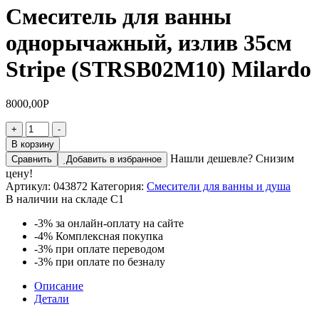
Смеситель для ванны
однорычажный, излив 35см
Stripe (STRSB02M10) Milardo
8000,00
Р
Количество
+
-
товара
В корзину
Смеситель
Нашли дешевле? Снизим
Сравнить
Добавить в избранное
для
цену!
ванны
Артикул:
043872
Категория:
Смесители для ванны и душа
однорычажный,
В наличии на складе С1
излив
35см
-3%
за онлайн-оплату на сайте
Stripe
-4%
Комплексная покупка
(STRSB02M10)
-3%
при оплате переводом
Milardo
-3%
при оплате по безналу
Описание
Детали