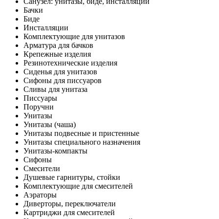
Санузел: унитазы, биде, инсталляции
Бачки
Биде
Инсталляции
Комплектующие для унитазов
Арматура для бачков
Крепежные изделия
Резинотехнические изделия
Сиденья для унитазов
Сифоны для писсуаров
Сливы для унитаза
Писсуары
Поручни
Унитазы
Унитазы (чаша)
Унитазы подвесные и пристенные
Унитазы специального назначения
Унитазы-компакты
Сифоны
Смесители
Душевые гарнитуры, стойки
Комплектующие для смесителей
Аэраторы
Диверторы, переключатели
Картриджи для смесителей