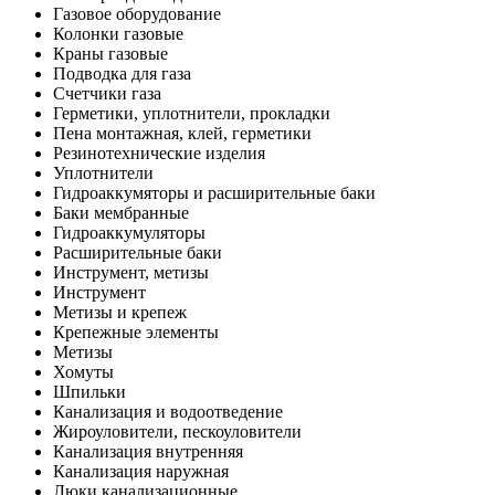
Газовое оборудование
Колонки газовые
Краны газовые
Подводка для газа
Счетчики газа
Герметики, уплотнители, прокладки
Пена монтажная, клей, герметики
Резинотехнические изделия
Уплотнители
Гидроаккумяторы и расширительные баки
Баки мембранные
Гидроаккумуляторы
Расширительные баки
Инструмент, метизы
Инструмент
Метизы и крепеж
Крепежные элементы
Метизы
Хомуты
Шпильки
Канализация и водоотведение
Жироуловители, пескоуловители
Канализация внутренняя
Канализация наружная
Люки канализационные