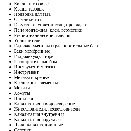
Колонки газовые
Краны газовые
Подводка для газа
Счетчики газа
Герметики, уплотнители, прокладки
Пена монтажная, клей, герметики
Резинотехнические изделия
Уплотнители
Гидроаккумяторы и расширительные баки
Баки мембранные
Гидроаккумуляторы
Расширительные баки
Инструмент, метизы
Инструмент
Метизы и крепеж
Крепежные элементы
Метизы
Хомуты
Шпильки
Канализация и водоотведение
Жироуловители, пескоуловители
Канализация внутренняя
Канализация наружная
Люки канализационные
Септики