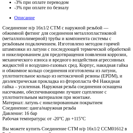
-3%
при оплате переводом
-3%
при оплате по безналу
Описание
Соединение н/р 16х1/2 CTM с наружной резьбой —
обжимной фитинг для соединения металлопластиковой
(металлополимерной) трубы и компонента системы с
резьбовым подключением. Изготовлено методом горячей
штамповки из латуни с последующей термической обработкой
и никелированием для предотвращения появления коррозии,
механического износа и вредного воздействия агрессивных
жидкостей и воздушно-газовых сред. Корпус, накидная гайка
и обжимное кольцо соединения изготовлены из латуни,
уплотнительное кольцо из нетоксичной резины (EPDM), и
диэлектрическая прокладка из фторопласта Ф4 Накидная
гайка – усиленная. Наружная резьба соединения оснащена
насечками, обеспечивающими лучшее сцепление с
уплотнительным материалом при монтаже.
Материал: латунь с никелированным покрытием
Соединение: цанга/наружная резьба
Давление: 16 бар
Рабочая температура: от -20°С до +115°С
Вы можете купить Соединение CTM н/р 16х1/2 CCM01612 в