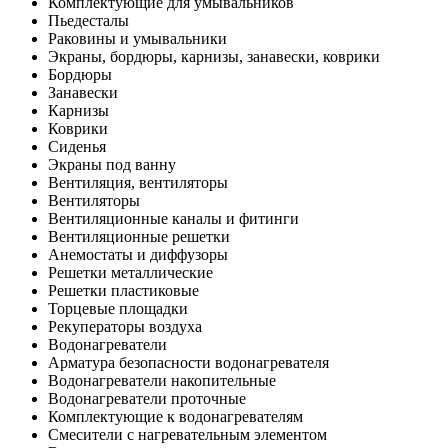
Комплектующие для умывальников
Пьедесталы
Раковины и умывальники
Экраны, бордюры, карнизы, занавески, коврики
Бордюры
Занавески
Карнизы
Коврики
Сиденья
Экраны под ванну
Вентиляция, вентиляторы
Вентиляторы
Вентиляционные каналы и фитинги
Вентиляционные решетки
Анемостаты и диффузоры
Решетки металлические
Решетки пластиковые
Торцевые площадки
Рекуператоры воздуха
Водонагреватели
Арматура безопасности водонагревателя
Водонагреватели накопительные
Водонагреватели проточные
Комплектующие к водонагревателям
Смесители с нагревательным элементом