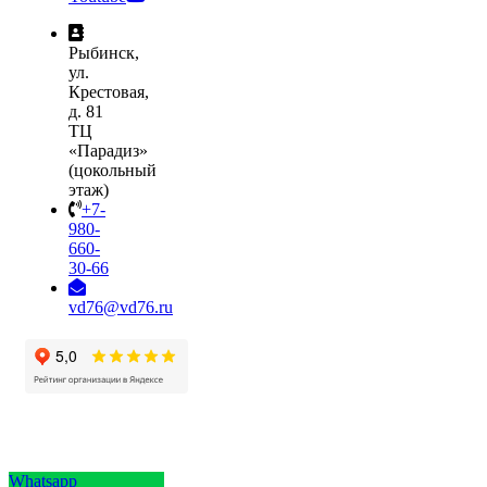
Рыбинск,
ул.
Крестовая,
д. 81
ТЦ
«Парадиз»
(цокольный
этаж)
+7-
980-
660-
30-66
vd76@vd76.ru
Whatsapp