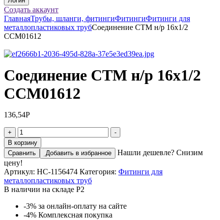
Создать аккаунт
Главная
Трубы, шланги, фитинги
Фитинги
Фитинги для
металлопластиковых труб
Соединение CTM н/р 16х1/2
CCM01612
Соединение CTM н/р 16х1/2
CCM01612
136,54
Р
Количество
+
-
товара
В корзину
Соединение
Нашли дешевле? Снизим
Сравнить
Добавить в избранное
CTM
цену!
н/
Артикул:
НС-1156474
Категория:
Фитинги для
р
металлопластиковых труб
16х1/2
В наличии на складе Р2
CCM01612
-3%
за онлайн-оплату на сайте
-4%
Комплексная покупка