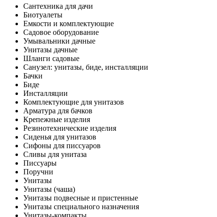
Сантехника для дачи
Биотуалеты
Емкости и комплектующие
Садовое оборудование
Умывальники дачные
Унитазы дачные
Шланги садовые
Санузел: унитазы, биде, инсталляции
Бачки
Биде
Инсталляции
Комплектующие для унитазов
Арматура для бачков
Крепежные изделия
Резинотехнические изделия
Сиденья для унитазов
Сифоны для писсуаров
Сливы для унитаза
Писсуары
Поручни
Унитазы
Унитазы (чаша)
Унитазы подвесные и пристенные
Унитазы специального назначения
Унитазы-компакты