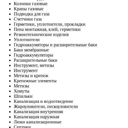
Колонки газовые
Краны газовые
Подводка для газа
Счетчики газа
Герметики, уплотнители, прокладки
Пена монтажная, клей, герметики
Резинотехнические изделия
Уплотнители
Гидроаккумяторы и расширительные баки
Баки мембранные
Гидроаккумуляторы
Расширительные баки
Инструмент, метизы
Инструмент
Метизы и крепеж
Крепежные элементы
Метизы
Хомуты
Шпильки
Канализация и водоотведение
Жироуловители, пескоуловители
Канализация внутренняя
Канализация наружная
Люки канализационные
Септики