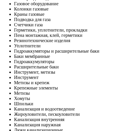
Газовое оборудование
Колонки газовые
Краны газовые
Подводка для газа
Счетчики газа
Герметики, уплотнители, прокладки
Пена монтажная, клей, герметики
Резинотехнические изделия
Уплотнители
Гидроаккумяторы и расширительные баки
Баки мембранные
Гидроаккумуляторы
Расширительные баки
Инструмент, метизы
Инструмент
Метизы и крепеж
Крепежные элементы
Метизы
Хомуты
Шпильки
Канализация и водоотведение
Жироуловители, пескоуловители
Канализация внутренняя
Канализация наружная
Люки канализационные