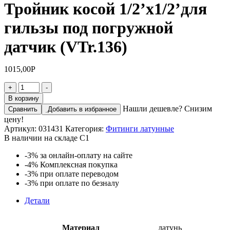
Тройник косой 1/2’х1/2’для
гильзы под погружной
датчик (VTr.136)
1015,00
Р
Количество
+
-
товара
В корзину
Тройник
Нашли дешевле? Снизим
Сравнить
Добавить в избранное
косой
цену!
1/2'х1/2'для
Артикул:
031431
Категория:
Фитинги латунные
гильзы
В наличии на складе С1
под
погружной
-3%
за онлайн-оплату на сайте
датчик
-4%
Комплексная покупка
(VTr.136)
-3%
при оплате переводом
-3%
при оплате по безналу
Детали
Материал
латунь