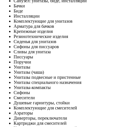
Санузел: унитазы, биде, инсталляции
Бачки
Биде
Инсталляции
Комплектующие для унитазов
Арматура для бачков
Крепежные изделия
Резинотехнические изделия
Сиденья для унитазов
Сифоны для писсуаров
Сливы для унитаза
Писсуары
Поручни
Унитазы
Унитазы (чаша)
Унитазы подвесные и пристенные
Унитазы специального назначения
Унитазы-компакты
Сифоны
Смесители
Душевые гарнитуры, стойки
Комплектующие для смесителей
Аэраторы
Диверторы, переключатели
Картриджи для смесителей