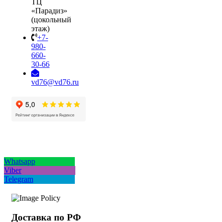
ТЦ
«Парадиз»
(цокольный
этаж)
+7-
980-
660-
30-66
vd76@vd76.ru
Whatsapp
Viber
Telegram
Доставка по РФ