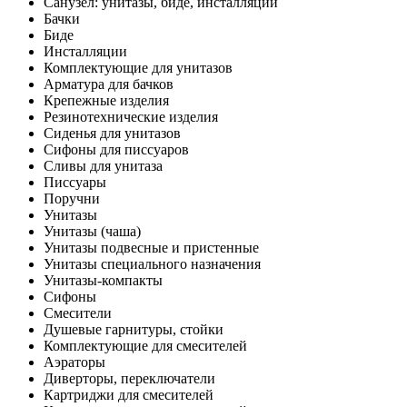
Санузел: унитазы, биде, инсталляции
Бачки
Биде
Инсталляции
Комплектующие для унитазов
Арматура для бачков
Крепежные изделия
Резинотехнические изделия
Сиденья для унитазов
Сифоны для писсуаров
Сливы для унитаза
Писсуары
Поручни
Унитазы
Унитазы (чаша)
Унитазы подвесные и пристенные
Унитазы специального назначения
Унитазы-компакты
Сифоны
Смесители
Душевые гарнитуры, стойки
Комплектующие для смесителей
Аэраторы
Диверторы, переключатели
Картриджи для смесителей