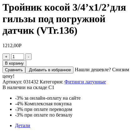
Тройник косой 3/4’х1/2’для
гильзы под погружной
датчик (VTr.136)
1212,00
Р
Количество
+
-
товара
В корзину
Тройник
Нашли дешевле? Снизим
Сравнить
Добавить в избранное
косой
цену!
3/4'х1/2'для
Артикул:
031432
Категория:
Фитинги латунные
гильзы
В наличии на складе С1
под
погружной
-3%
за онлайн-оплату на сайте
датчик
-4%
Комплексная покупка
(VTr.136)
-3%
при оплате переводом
-3%
при оплате по безналу
Детали