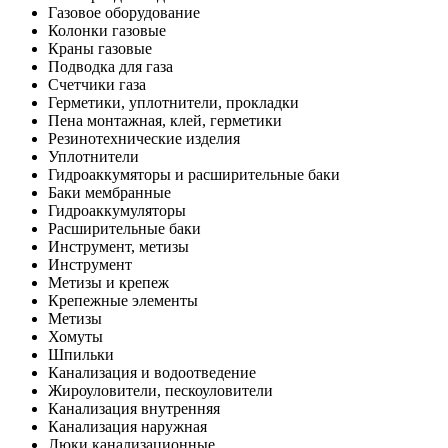
Газовое оборудование
Колонки газовые
Краны газовые
Подводка для газа
Счетчики газа
Герметики, уплотнители, прокладки
Пена монтажная, клей, герметики
Резинотехнические изделия
Уплотнители
Гидроаккумяторы и расширительные баки
Баки мембранные
Гидроаккумуляторы
Расширительные баки
Инструмент, метизы
Инструмент
Метизы и крепеж
Крепежные элементы
Метизы
Хомуты
Шпильки
Канализация и водоотведение
Жироуловители, пескоуловители
Канализация внутренняя
Канализация наружная
Люки канализационные