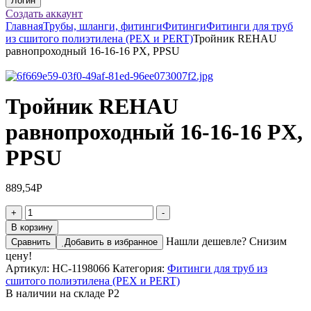
Создать аккаунт
Главная
Трубы, шланги, фитинги
Фитинги
Фитинги для труб
из сшитого полиэтилена (PEX и PERT)
Тройник REHAU
равнопроходный 16-16-16 PX, PPSU
Тройник REHAU
равнопроходный 16-16-16 PX,
PPSU
889,54
Р
Количество
+
-
товара
В корзину
Тройник
Нашли дешевле? Снизим
Сравнить
Добавить в избранное
REHAU
цену!
равнопроходный
Артикул:
НС-1198066
Категория:
Фитинги для труб из
16-
сшитого полиэтилена (PEX и PERT)
16-
В наличии на складе Р2
16
PX,