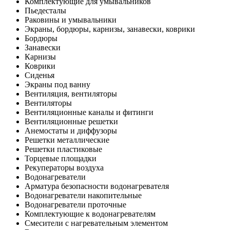
Комплектующие для умывальников
Пьедесталы
Раковины и умывальники
Экраны, бордюры, карнизы, занавески, коврики
Бордюры
Занавески
Карнизы
Коврики
Сиденья
Экраны под ванну
Вентиляция, вентиляторы
Вентиляторы
Вентиляционные каналы и фитинги
Вентиляционные решетки
Анемостаты и диффузоры
Решетки металлические
Решетки пластиковые
Торцевые площадки
Рекуператоры воздуха
Водонагреватели
Арматура безопасности водонагревателя
Водонагреватели накопительные
Водонагреватели проточные
Комплектующие к водонагревателям
Смесители с нагревательным элементом