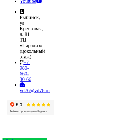
Youtube
Рыбинск,
ул.
Крестовая,
д. 81
ТЦ
«Парадиз»
(цокольный
этаж)
+7-
980-
660-
30-66
vd76@vd76.ru