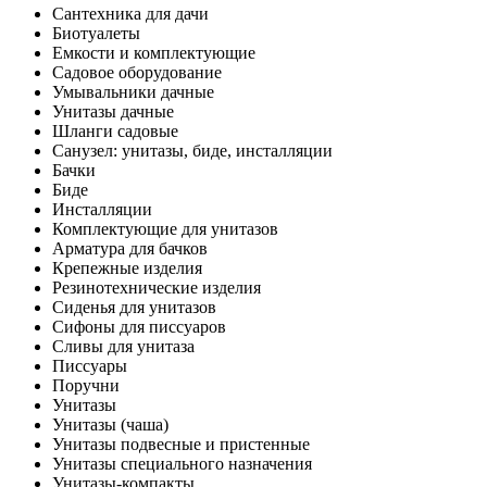
Сантехника для дачи
Биотуалеты
Емкости и комплектующие
Садовое оборудование
Умывальники дачные
Унитазы дачные
Шланги садовые
Санузел: унитазы, биде, инсталляции
Бачки
Биде
Инсталляции
Комплектующие для унитазов
Арматура для бачков
Крепежные изделия
Резинотехнические изделия
Сиденья для унитазов
Сифоны для писсуаров
Сливы для унитаза
Писсуары
Поручни
Унитазы
Унитазы (чаша)
Унитазы подвесные и пристенные
Унитазы специального назначения
Унитазы-компакты