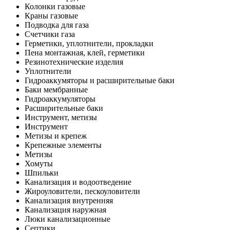
Колонки газовые
Краны газовые
Подводка для газа
Счетчики газа
Герметики, уплотнители, прокладки
Пена монтажная, клей, герметики
Резинотехнические изделия
Уплотнители
Гидроаккумяторы и расширительные баки
Баки мембранные
Гидроаккумуляторы
Расширительные баки
Инструмент, метизы
Инструмент
Метизы и крепеж
Крепежные элементы
Метизы
Хомуты
Шпильки
Канализация и водоотведение
Жироуловители, пескоуловители
Канализация внутренняя
Канализация наружная
Люки канализационные
Септики