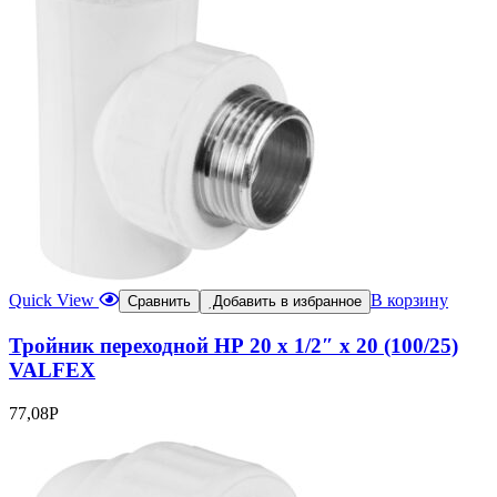
Quick View
В корзину
Сравнить
Добавить в избранное
Тройник переходной НР 20 х 1/2″ х 20 (100/25)
VALFEX
77,08
Р