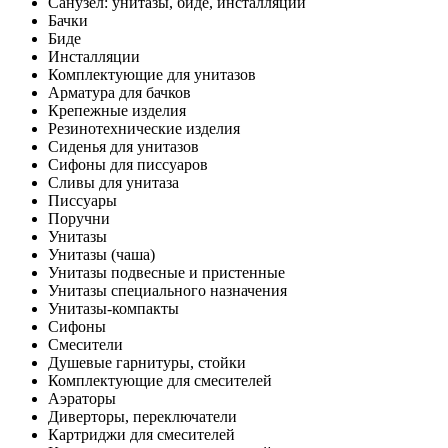
Санузел: унитазы, биде, инсталляции
Бачки
Биде
Инсталляции
Комплектующие для унитазов
Арматура для бачков
Крепежные изделия
Резинотехнические изделия
Сиденья для унитазов
Сифоны для писсуаров
Сливы для унитаза
Писсуары
Поручни
Унитазы
Унитазы (чаша)
Унитазы подвесные и пристенные
Унитазы специального назначения
Унитазы-компакты
Сифоны
Смесители
Душевые гарнитуры, стойки
Комплектующие для смесителей
Аэраторы
Диверторы, переключатели
Картриджи для смесителей