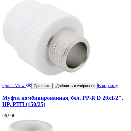
Quick View
В корзину
Сравнить
Добавить в избранное
Муфта комбинированная, бел. PP-R D 20х1/2″,
НР, РТП (150/25)
96,90
Р