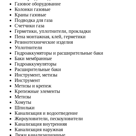
Газовое оборудование
Колонки газовые
Краны газовые
Подводка для газа
Счетчики газа
Герметики, уплотнители, прокладки
Пена монтажная, клей, герметики
Резинотехнические изделия
Уплотнители
Гидроаккумяторы и расширительные баки
Баки мембранные
Гидроаккумуляторы
Расширительные баки
Инструмент, метизы
Инструмент
Метизы и крепеж
Крепежные элементы
Метизы
Хомуты
Шпильки
Канализация и водоотведение
Жироуловители, пескоуловители
Канализация внутренняя
Канализация наружная
Люки канализационные