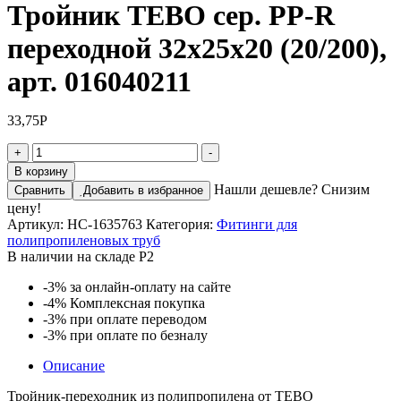
Тройник TEBO сер. PP-R
переходной 32x25x20 (20/200),
арт. 016040211
33,75
Р
Количество
+
-
товара
В корзину
Тройник
Нашли дешевле? Снизим
Сравнить
Добавить в избранное
TEBO
цену!
сер.
Артикул:
НС-1635763
Категория:
Фитинги для
PP-
полипропиленовых труб
R
В наличии на складе Р2
переходной
32x25x20
-3%
за онлайн-оплату на сайте
(20/200),
-4%
Комплексная покупка
арт.
-3%
при оплате переводом
016040211
-3%
при оплате по безналу
Описание
Тройник-переходник из полипропилена от TEBO