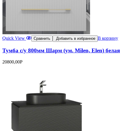
Quick View
В корзину
Сравнить
Добавить в избранное
Тумба с/у 800мм Шарм (ум. Milen, Elen) белая
20800,00
Р