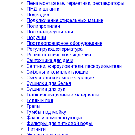
Пена монтажная, герметики, реставраторы
ПНД и шланги
Подводка
Подключение стиральных машин
Полипропилен
Полотенцесушители
Поручни
Противопожарное оборудование
Регулирующая арматура
Резинотехнические изделия
Сантехника для дачи
Септики, жироуловители, пескоуловители
Сифоны и комплектующие
Смесители и комплектующие
Сушилки для белья
Сушилки для рук
Теплоизоляционные материалы
Теплый пол
Трапы
Тумбы под мойку
Фаянс и комплектующие
Фильтры для питьевой воды
Фитинги
Экраны под ванну