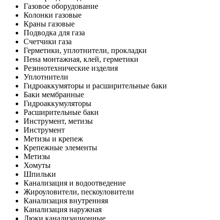
Газовое оборудование
Колонки газовые
Краны газовые
Подводка для газа
Счетчики газа
Герметики, уплотнители, прокладки
Пена монтажная, клей, герметики
Резинотехнические изделия
Уплотнители
Гидроаккумяторы и расширительные баки
Баки мембранные
Гидроаккумуляторы
Расширительные баки
Инструмент, метизы
Инструмент
Метизы и крепеж
Крепежные элементы
Метизы
Хомуты
Шпильки
Канализация и водоотведение
Жироуловители, пескоуловители
Канализация внутренняя
Канализация наружная
Люки канализационные