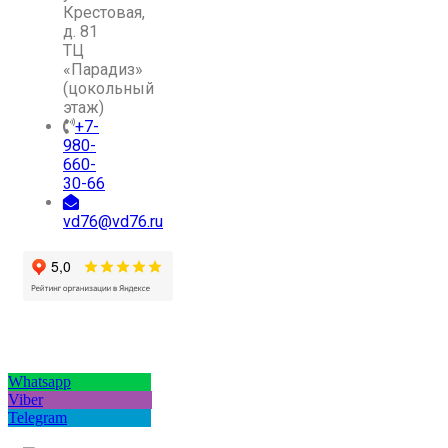
Крестовая,
д. 81
ТЦ
«Парадиз»
(цокольный
этаж)
+7-
980-
660-
30-66
vd76@vd76.ru
Whatsapp
Viber
Telegram