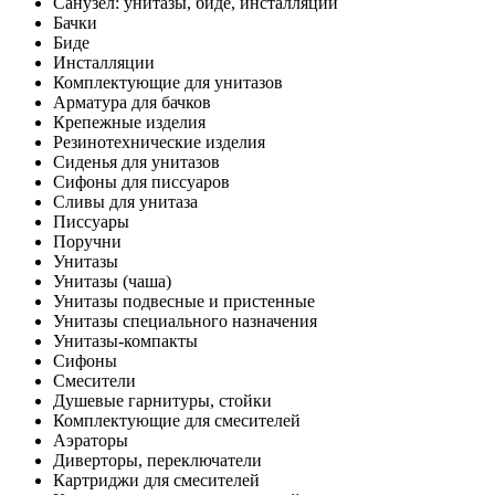
Санузел: унитазы, биде, инсталляции
Бачки
Биде
Инсталляции
Комплектующие для унитазов
Арматура для бачков
Крепежные изделия
Резинотехнические изделия
Сиденья для унитазов
Сифоны для писсуаров
Сливы для унитаза
Писсуары
Поручни
Унитазы
Унитазы (чаша)
Унитазы подвесные и пристенные
Унитазы специального назначения
Унитазы-компакты
Сифоны
Смесители
Душевые гарнитуры, стойки
Комплектующие для смесителей
Аэраторы
Диверторы, переключатели
Картриджи для смесителей