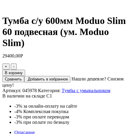
Тумба с/у 600мм Moduo Slim
60 подвесная (ум. Moduo
Slim)
29400,00
Р
Количество
+
-
товара
В корзину
Тумба
Нашли дешевле? Снизим
Сравнить
Добавить в избранное
с/
цену!
у
Артикул:
045978
Категория:
Тумбы с умывальником
600мм
В наличии на складе С1
Moduo
Slim
-3%
за онлайн-оплату на сайте
60
-4%
Комплексная покупка
подвесная
-3%
при оплате переводом
(ум.
-3%
при оплате по безналу
Moduo
Slim)
Описание