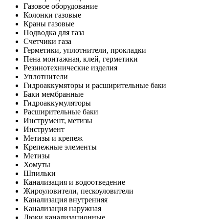
Газовое оборудование
Колонки газовые
Краны газовые
Подводка для газа
Счетчики газа
Герметики, уплотнители, прокладки
Пена монтажная, клей, герметики
Резинотехнические изделия
Уплотнители
Гидроаккумяторы и расширительные баки
Баки мембранные
Гидроаккумуляторы
Расширительные баки
Инструмент, метизы
Инструмент
Метизы и крепеж
Крепежные элементы
Метизы
Хомуты
Шпильки
Канализация и водоотведение
Жироуловители, пескоуловители
Канализация внутренняя
Канализация наружная
Люки канализационные