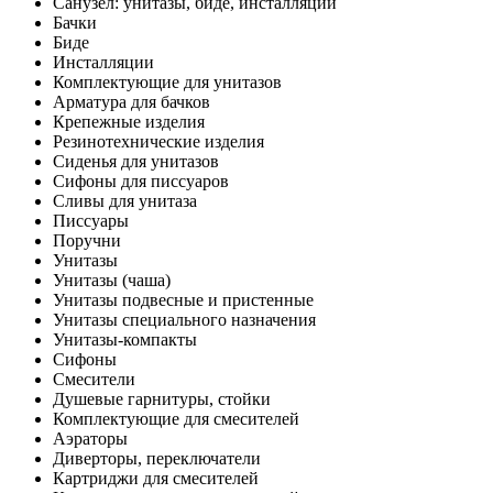
Санузел: унитазы, биде, инсталляции
Бачки
Биде
Инсталляции
Комплектующие для унитазов
Арматура для бачков
Крепежные изделия
Резинотехнические изделия
Сиденья для унитазов
Сифоны для писсуаров
Сливы для унитаза
Писсуары
Поручни
Унитазы
Унитазы (чаша)
Унитазы подвесные и пристенные
Унитазы специального назначения
Унитазы-компакты
Сифоны
Смесители
Душевые гарнитуры, стойки
Комплектующие для смесителей
Аэраторы
Диверторы, переключатели
Картриджи для смесителей