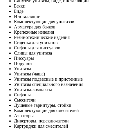
Санузел: унитазы, биде, инсталляции
Бачки
Биде
Инсталляции
Комплектующие для унитазов
Арматура для бачков
Крепежные изделия
Резинотехнические изделия
Сиденья для унитазов
Сифоны для писсуаров
Сливы для унитаза
Писсуары
Поручни
Унитазы
Унитазы (чаша)
Унитазы подвесные и пристенные
Унитазы специального назначения
Унитазы-компакты
Сифоны
Смесители
Душевые гарнитуры, стойки
Комплектующие для смесителей
Аэраторы
Диверторы, переключатели
Картриджи для смесителей