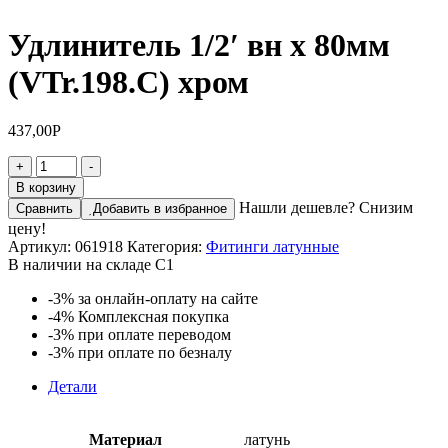
Удлинитель 1/2′ вн х 80мм
(VTr.198.C) хром
437,00
Р
Количество
+
-
товара
В корзину
Удлинитель
Нашли дешевле? Снизим
Сравнить
Добавить в избранное
1/2'
цену!
вн
Артикул:
061918
Категория:
Фитинги латунные
х
В наличии на складе С1
80мм
(VTr.198.C)
-3%
за онлайн-оплату на сайте
хром
-4%
Комплексная покупка
-3%
при оплате переводом
-3%
при оплате по безналу
Детали
Материал
латунь