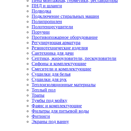
Пена монтажная, герметики, реставраторы
ПНД и шланги
Подводка
Подключение стиральных машин
Полипропилен
Полотенцесушители
Поручни
Противопожарное оборудование
Регулирующая арматура
Резинотехнические изделия
Сантехника для дачи
Септики, жироуловители, пескоуловители
Сифоны и комплектующие
Смесители и комплектующие
Сушилки для белья
Сушилки для рук
Теплоизоляционные материалы
Теплый пол
Трапы
Тумбы под мойку
Фаянс и комплектующие
Фильтры для питьевой воды
Фитинги
Экраны под ванну