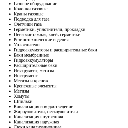
Газовое оборудование
Колонки газовые
Краны газовые
Подводка для газа
Счетчики газа
Герметики, уплотнители, прокладки
Пена монтажная, клей, герметики
Резинотехнические изделия
Уплотнители
Гидроаккумяторы и расширительные баки
Баки мембранные
Гидроаккумуляторы
Расширительные баки
Инструмент, метизы
Инструмент
Метизы и крепеж
Крепежные элементы
Метизы
Хомуты
Шпильки
Канализация и водоотведение
Жироуловители, пескоуловители
Канализация внутренняя
Канализация наружная
Люки канализационные