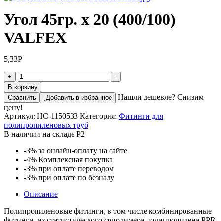
Угол 45гр. x 20 (400/100)
VALFEX
5,33
Р
Количество
+
-
товара
В корзину
Угол
Нашли дешевле? Снизим
Сравнить
Добавить в избранное
45гр.
цену!
x
Артикул:
НС-1150533
Категория:
Фитинги для
20
полипропиленовых труб
(400/100)
В наличии на складе Р2
VALFEX
-3%
за онлайн-оплату на сайте
-4%
Комплексная покупка
-3%
при оплате переводом
-3%
при оплате по безналу
Описание
Полипропиленовые фитинги, в том числе комбинированные
фитинги, из статистического сополимера полипропилена PPR