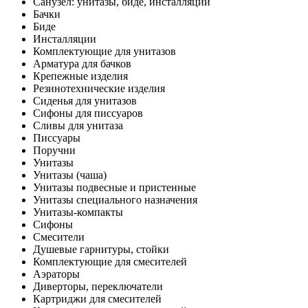
Санузел: унитазы, биде, инсталляции
Бачки
Биде
Инсталляции
Комплектующие для унитазов
Арматура для бачков
Крепежные изделия
Резинотехнические изделия
Сиденья для унитазов
Сифоны для писсуаров
Сливы для унитаза
Писсуары
Поручни
Унитазы
Унитазы (чаша)
Унитазы подвесные и пристенные
Унитазы специального назначения
Унитазы-компакты
Сифоны
Смесители
Душевые гарнитуры, стойки
Комплектующие для смесителей
Аэраторы
Диверторы, переключатели
Картриджи для смесителей