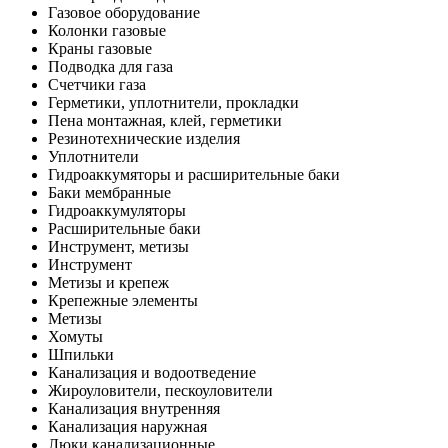
Газовое оборудование
Колонки газовые
Краны газовые
Подводка для газа
Счетчики газа
Герметики, уплотнители, прокладки
Пена монтажная, клей, герметики
Резинотехнические изделия
Уплотнители
Гидроаккумяторы и расширительные баки
Баки мембранные
Гидроаккумуляторы
Расширительные баки
Инструмент, метизы
Инструмент
Метизы и крепеж
Крепежные элементы
Метизы
Хомуты
Шпильки
Канализация и водоотведение
Жироуловители, пескоуловители
Канализация внутренняя
Канализация наружная
Люки канализационные