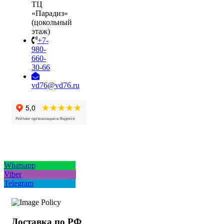
ТЦ
«Парадиз»
(цокольный
этаж)
+7-
980-
660-
30-66
vd76@vd76.ru
Whatsapp
Viber
Telegram
Доставка по РФ