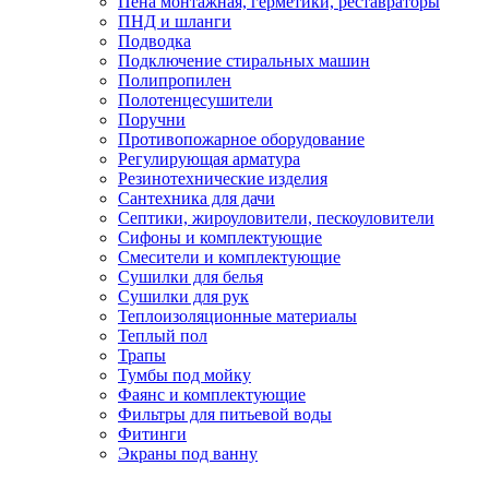
Пена монтажная, герметики, реставраторы
ПНД и шланги
Подводка
Подключение стиральных машин
Полипропилен
Полотенцесушители
Поручни
Противопожарное оборудование
Регулирующая арматура
Резинотехнические изделия
Сантехника для дачи
Септики, жироуловители, пескоуловители
Сифоны и комплектующие
Смесители и комплектующие
Сушилки для белья
Сушилки для рук
Теплоизоляционные материалы
Теплый пол
Трапы
Тумбы под мойку
Фаянс и комплектующие
Фильтры для питьевой воды
Фитинги
Экраны под ванну