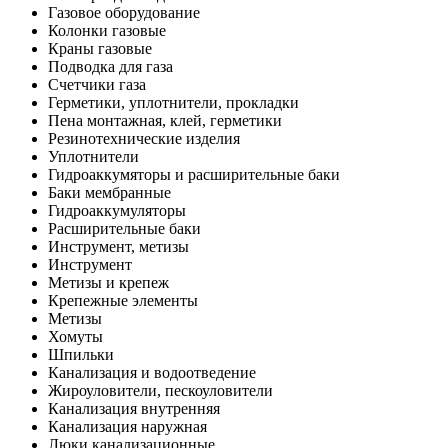
Газовое оборудование
Колонки газовые
Краны газовые
Подводка для газа
Счетчики газа
Герметики, уплотнители, прокладки
Пена монтажная, клей, герметики
Резинотехнические изделия
Уплотнители
Гидроаккумяторы и расширительные баки
Баки мембранные
Гидроаккумуляторы
Расширительные баки
Инструмент, метизы
Инструмент
Метизы и крепеж
Крепежные элементы
Метизы
Хомуты
Шпильки
Канализация и водоотведение
Жироуловители, пескоуловители
Канализация внутренняя
Канализация наружная
Люки канализационные