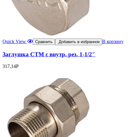
Quick View
В корзину
Сравнить
Добавить в избранное
Заглушка CTM с внутр. рез. 1-1/2″
317,14
Р