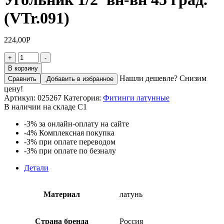
(VTr.091)
224,00
Р
Количество
+
-
товара
В корзину
Угольник
Нашли дешевле? Снизим
Сравнить
Добавить в избранное
1/2'
цену!
вн-
Артикул:
025267
Категория:
Фитинги латунные
вн
В наличии на складе С1
45
град.
-3%
за онлайн-оплату на сайте
(VTr.091)
-4%
Комплексная покупка
-3%
при оплате переводом
-3%
при оплате по безналу
Детали
Материал
латунь
Страна бренда
Россия