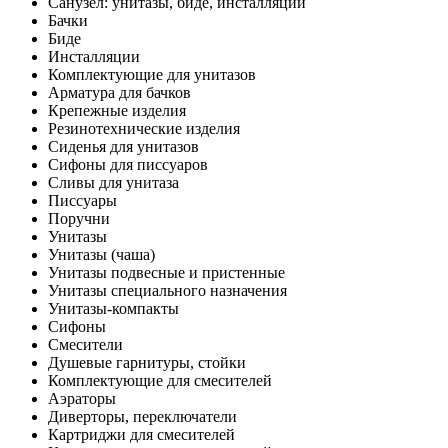
Санузел: унитазы, биде, инсталляции
Бачки
Биде
Инсталляции
Комплектующие для унитазов
Арматура для бачков
Крепежные изделия
Резинотехнические изделия
Сиденья для унитазов
Сифоны для писсуаров
Сливы для унитаза
Писсуары
Поручни
Унитазы
Унитазы (чаша)
Унитазы подвесные и пристенные
Унитазы специального назначения
Унитазы-компакты
Сифоны
Смесители
Душевые гарнитуры, стойки
Комплектующие для смесителей
Аэраторы
Диверторы, переключатели
Картриджи для смесителей