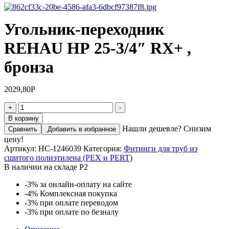
Угольник-переходник
REHAU НР 25-3/4″ RX+ ,
бронза
2029,80
Р
Количество
+
-
товара
В корзину
Угольник-
Нашли дешевле? Снизим
Сравнить
Добавить в избранное
переходник
цену!
REHAU
Артикул:
НС-1246039
Категория:
Фитинги для труб из
НР
сшитого полиэтилена (PEX и PERT)
25-
В наличии на складе Р2
3/4"
RX+
-3%
за онлайн-оплату на сайте
,
-4%
Комплексная покупка
бронза
-3%
при оплате переводом
-3%
при оплате по безналу