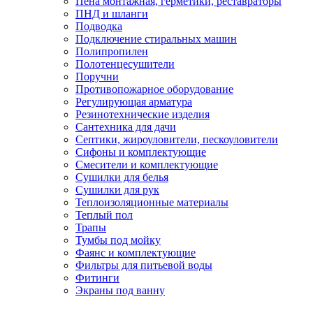
Пена монтажная, герметики, реставраторы
ПНД и шланги
Подводка
Подключение стиральных машин
Полипропилен
Полотенцесушители
Поручни
Противопожарное оборудование
Регулирующая арматура
Резинотехнические изделия
Сантехника для дачи
Септики, жироуловители, пескоуловители
Сифоны и комплектующие
Смесители и комплектующие
Сушилки для белья
Сушилки для рук
Теплоизоляционные материалы
Теплый пол
Трапы
Тумбы под мойку
Фаянс и комплектующие
Фильтры для питьевой воды
Фитинги
Экраны под ванну