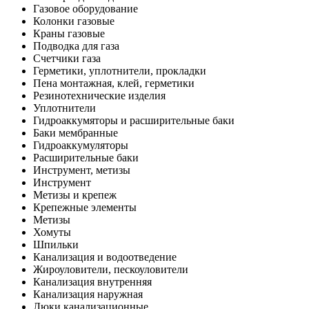
Газовое оборудование
Колонки газовые
Краны газовые
Подводка для газа
Счетчики газа
Герметики, уплотнители, прокладки
Пена монтажная, клей, герметики
Резинотехнические изделия
Уплотнители
Гидроаккумяторы и расширительные баки
Баки мембранные
Гидроаккумуляторы
Расширительные баки
Инструмент, метизы
Инструмент
Метизы и крепеж
Крепежные элементы
Метизы
Хомуты
Шпильки
Канализация и водоотведение
Жироуловители, пескоуловители
Канализация внутренняя
Канализация наружная
Люки канализационные