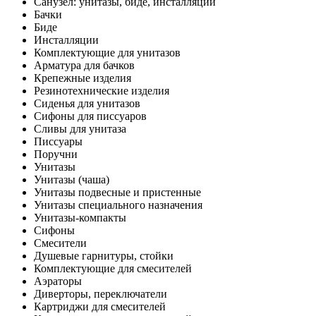
Санузел: унитазы, биде, инсталляции
Бачки
Биде
Инсталляции
Комплектующие для унитазов
Арматура для бачков
Крепежные изделия
Резинотехнические изделия
Сиденья для унитазов
Сифоны для писсуаров
Сливы для унитаза
Писсуары
Поручни
Унитазы
Унитазы (чаша)
Унитазы подвесные и пристенные
Унитазы специального назначения
Унитазы-компакты
Сифоны
Смесители
Душевые гарнитуры, стойки
Комплектующие для смесителей
Аэраторы
Диверторы, переключатели
Картриджи для смесителей