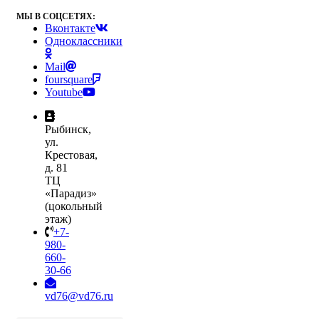
МЫ В СОЦСЕТЯХ:
Вконтакте
Одноклассники
Mail
foursquare
Youtube
Рыбинск,
ул.
Крестовая,
д. 81
ТЦ
«Парадиз»
(цокольный
этаж)
+7-
980-
660-
30-66
vd76@vd76.ru