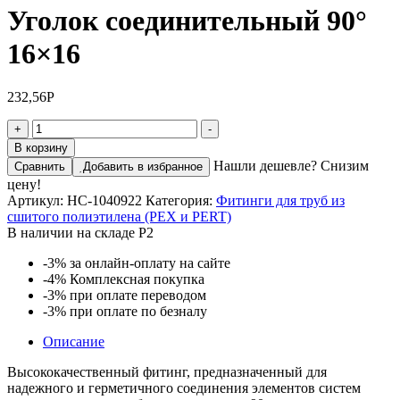
Уголок соединительный 90°
16×16
232,56
Р
Количество
+
-
товара
В корзину
Уголок
Нашли дешевле? Снизим
Сравнить
Добавить в избранное
соединительный
цену!
90°
Артикул:
НС-1040922
Категория:
Фитинги для труб из
16×16
сшитого полиэтилена (PEX и PERT)
В наличии на складе Р2
-3%
за онлайн-оплату на сайте
-4%
Комплексная покупка
-3%
при оплате переводом
-3%
при оплате по безналу
Описание
Высококачественный фитинг, предназначенный для
надежного и герметичного соединения элементов систем