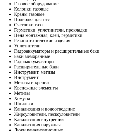
Газовое оборудование
Колонки газовые
Краны газовые
Подводка для газа
Счетчики газа
Герметики, уплотнители, прокладки
Пена монтажная, клей, герметики
Резинотехнические изделия
Уплотнители
Гидроаккумяторы и расширительные баки
Баки мембранные
Гидроаккумуляторы
Расширительные баки
Инструмент, метизы
Инструмент
Метизы и крепеж
Крепежные элементы
Метизы
Хомуты
Шпильки
Канализация и водоотведение
Жироуловители, пескоуловители
Канализация внутренняя
Канализация наружная
Люки канализационные