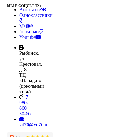
МЫ В СОЦСЕТЯХ:
Вконтакте
Одноклассники
Mail
foursquare
Youtube
Рыбинск,
ул.
Крестовая,
д. 81
ТЦ
«Парадиз»
(цокольный
этаж)
+7-
980-
660-
30-66
vd76@vd76.ru