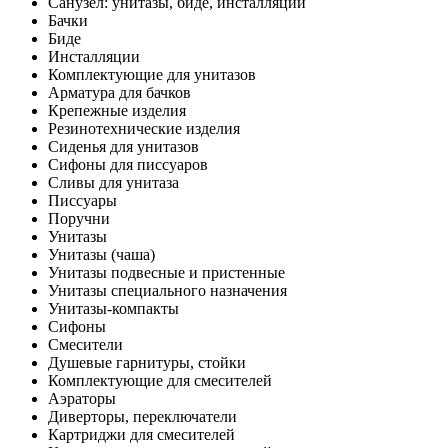
Санузел: унитазы, биде, инсталляции
Бачки
Биде
Инсталляции
Комплектующие для унитазов
Арматура для бачков
Крепежные изделия
Резинотехнические изделия
Сиденья для унитазов
Сифоны для писсуаров
Сливы для унитаза
Писсуары
Поручни
Унитазы
Унитазы (чаша)
Унитазы подвесные и пристенные
Унитазы специального назначения
Унитазы-компакты
Сифоны
Смесители
Душевые гарнитуры, стойки
Комплектующие для смесителей
Аэраторы
Диверторы, переключатели
Картриджи для смесителей