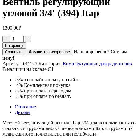
Вентиль регулирующий
угловой 3/4′ (394) Itap
1300,00
Р
Количество
+
-
товара
В корзину
Вентиль
Нашли дешевле? Снизим
Сравнить
Добавить в избранное
регулирующий
цену!
угловой
Артикул:
011125
Категория:
Комплектующие для радиаторов
3/4'
В наличии на складе С1
(394)
Itap
-3%
за онлайн-оплату на сайте
-4%
Комплексная покупка
-3%
при оплате переводом
-3%
при оплате по безналу
Описание
Детали
Угловой регулирующий вентиль Itap 394 для использования со
стальными трубами либо, с переходниками Itap, с трубами из
меди, сшитого полиэтилена или полибутена.