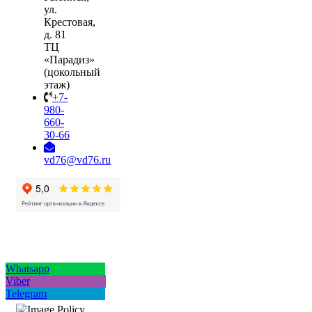
ул.
Крестовая,
д. 81
ТЦ
«Парадиз»
(цокольный
этаж)
+7-
980-
660-
30-66
vd76@vd76.ru
Whatsapp
Viber
Telegram