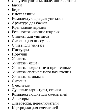
Санузел: унитазы, биде, инсталляции
Бачки
Биде
Инсталляции
Комплектующие для унитазов
Арматура для бачков
Крепежные изделия
Резинотехнические изделия
Сиденья для унитазов
Сифоны для писсуаров
Сливы для унитаза
Писсуары
Поручни
Унитазы
Унитазы (чаша)
Унитазы подвесные и пристенные
Унитазы специального назначения
Унитазы-компакты
Сифоны
Смесители
Душевые гарнитуры, стойки
Комплектующие для смесителей
Аэраторы
Диверторы, переключатели
Картриджи для смесителей