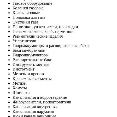
Газовое оборудование
Колонки газовые
Краны газовые
Подводка для газа
Счетчики газа
Герметики, уплотнители, прокладки
Пена монтажная, клей, герметики
Резинотехнические изделия
Уплотнители
Гидроаккумяторы и расширительные баки
Баки мембранные
Гидроаккумуляторы
Расширительные баки
Инструмент, метизы
Инструмент
Метизы и крепеж
Крепежные элементы
Метизы
Хомуты
Шпильки
Канализация и водоотведение
Жироуловители, пескоуловители
Канализация внутренняя
Канализация наружная
Люки канализационные