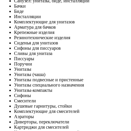
Санузел: унитазы, биде, инсталляции
Бачки
Биде
Инсталляции
Комплектующие для унитазов
Арматура для бачков
Крепежные изделия
Резинотехнические изделия
Сиденья для унитазов
Сифоны для писсуаров
Сливы для унитаза
Писсуары
Поручни
Унитазы
Унитазы (чаша)
Унитазы подвесные и пристенные
Унитазы специального назначения
Унитазы-компакты
Сифоны
Смесители
Душевые гарнитуры, стойки
Комплектующие для смесителей
Аэраторы
Диверторы, переключатели
Картриджи для смесителей