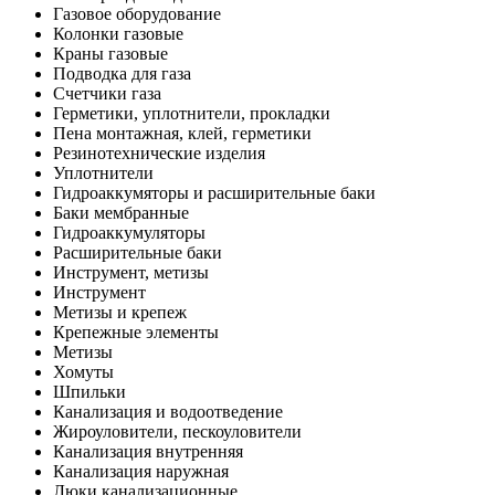
Газовое оборудование
Колонки газовые
Краны газовые
Подводка для газа
Счетчики газа
Герметики, уплотнители, прокладки
Пена монтажная, клей, герметики
Резинотехнические изделия
Уплотнители
Гидроаккумяторы и расширительные баки
Баки мембранные
Гидроаккумуляторы
Расширительные баки
Инструмент, метизы
Инструмент
Метизы и крепеж
Крепежные элементы
Метизы
Хомуты
Шпильки
Канализация и водоотведение
Жироуловители, пескоуловители
Канализация внутренняя
Канализация наружная
Люки канализационные