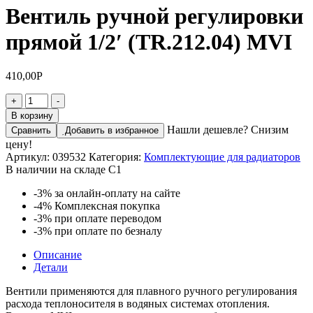
Вентиль ручной регулировки
прямой 1/2′ (TR.212.04) MVI
410,00
Р
Количество
+
-
товара
В корзину
Вентиль
Нашли дешевле? Снизим
Сравнить
Добавить в избранное
ручной
цену!
регулировки
Артикул:
039532
Категория:
Комплектующие для радиаторов
прямой
В наличии на складе С1
1/2'
(TR.212.04)
-3%
за онлайн-оплату на сайте
MVI
-4%
Комплексная покупка
-3%
при оплате переводом
-3%
при оплате по безналу
Описание
Детали
Вентили применяются для плавного ручного регулирования
расхода теплоносителя в водяных системах отопления.