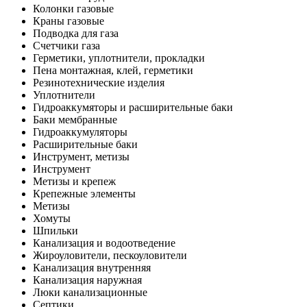
Колонки газовые
Краны газовые
Подводка для газа
Счетчики газа
Герметики, уплотнители, прокладки
Пена монтажная, клей, герметики
Резинотехнические изделия
Уплотнители
Гидроаккумяторы и расширительные баки
Баки мембранные
Гидроаккумуляторы
Расширительные баки
Инструмент, метизы
Инструмент
Метизы и крепеж
Крепежные элементы
Метизы
Хомуты
Шпильки
Канализация и водоотведение
Жироуловители, пескоуловители
Канализация внутренняя
Канализация наружная
Люки канализационные
Септики