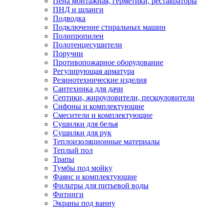
Пена монтажная, герметики, реставраторы
ПНД и шланги
Подводка
Подключение стиральных машин
Полипропилен
Полотенцесушители
Поручни
Противопожарное оборудование
Регулирующая арматура
Резинотехнические изделия
Сантехника для дачи
Септики, жироуловители, пескоуловители
Сифоны и комплектующие
Смесители и комплектующие
Сушилки для белья
Сушилки для рук
Теплоизоляционные материалы
Теплый пол
Трапы
Тумбы под мойку
Фаянс и комплектующие
Фильтры для питьевой воды
Фитинги
Экраны под ванну