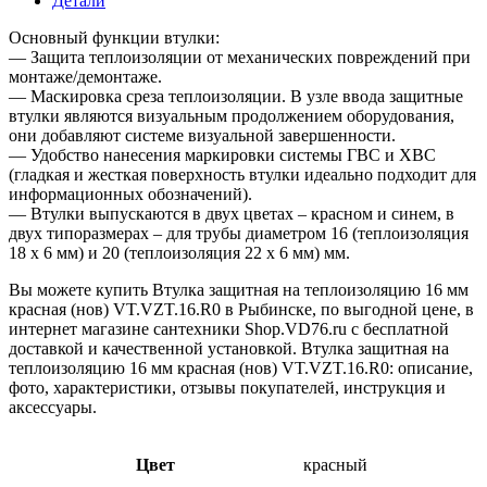
Детали
Основный функции втулки:
— Защита теплоизоляции от механических повреждений при
монтаже/демонтаже.
— Маскировка среза теплоизоляции. В узле ввода защитные
втулки являются визуальным продолжением оборудования,
они добавляют системе визуальной завершенности.
— Удобство нанесения маркировки системы ГВС и ХВС
(гладкая и жесткая поверхность втулки идеально подходит для
информационных обозначений).
— Втулки выпускаются в двух цветах – красном и синем, в
двух типоразмерах – для трубы диаметром 16 (теплоизоляция
18 x 6 мм) и 20 (теплоизоляция 22 x 6 мм) мм.
Вы можете купить Втулка защитная на теплоизоляцию 16 мм
красная (нов) VT.VZT.16.R0 в Рыбинске, по выгодной цене, в
интернет магазине сантехники Shop.VD76.ru с бесплатной
доставкой и качественной установкой. Втулка защитная на
теплоизоляцию 16 мм красная (нов) VT.VZT.16.R0: описание,
фото, характеристики, отзывы покупателей, инструкция и
аксессуары.
Цвет
красный