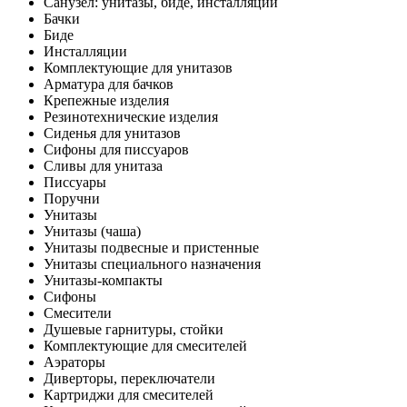
Санузел: унитазы, биде, инсталляции
Бачки
Биде
Инсталляции
Комплектующие для унитазов
Арматура для бачков
Крепежные изделия
Резинотехнические изделия
Сиденья для унитазов
Сифоны для писсуаров
Сливы для унитаза
Писсуары
Поручни
Унитазы
Унитазы (чаша)
Унитазы подвесные и пристенные
Унитазы специального назначения
Унитазы-компакты
Сифоны
Смесители
Душевые гарнитуры, стойки
Комплектующие для смесителей
Аэраторы
Диверторы, переключатели
Картриджи для смесителей