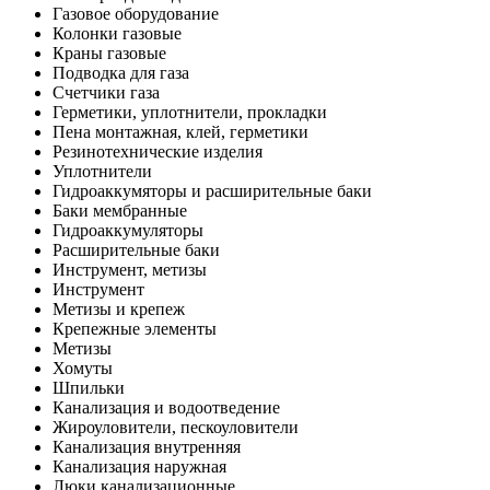
Газовое оборудование
Колонки газовые
Краны газовые
Подводка для газа
Счетчики газа
Герметики, уплотнители, прокладки
Пена монтажная, клей, герметики
Резинотехнические изделия
Уплотнители
Гидроаккумяторы и расширительные баки
Баки мембранные
Гидроаккумуляторы
Расширительные баки
Инструмент, метизы
Инструмент
Метизы и крепеж
Крепежные элементы
Метизы
Хомуты
Шпильки
Канализация и водоотведение
Жироуловители, пескоуловители
Канализация внутренняя
Канализация наружная
Люки канализационные