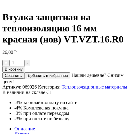
Втулка защитная на
теплоизоляцию 16 мм
красная (нов) VT.VZT.16.R0
26,00
Р
Количество
+
-
товара
В корзину
Втулка
Нашли дешевле? Снизим
Сравнить
Добавить в избранное
защитная
цену!
на
Артикул:
069026
Категория:
Теплоизоляционные материалы
теплоизоляцию
В наличии на складе С1
16
мм
-3%
за онлайн-оплату на сайте
красная
-4%
Комплексная покупка
(нов)
-3%
при оплате переводом
VT.VZT.16.R0
-3%
при оплате по безналу
Описание