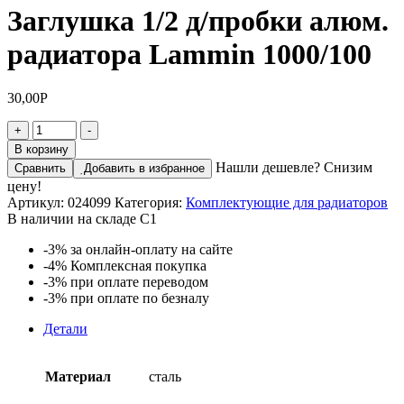
Заглушка 1/2 д/пробки алюм.
радиатора Lammin 1000/100
30,00
Р
Количество
+
-
товара
В корзину
Заглушка
Нашли дешевле? Снизим
Сравнить
Добавить в избранное
1/2
цену!
д/
Артикул:
024099
Категория:
Комплектующие для радиаторов
пробки
В наличии на складе С1
алюм.
радиатора
-3%
за онлайн-оплату на сайте
Lammin
-4%
Комплексная покупка
1000/100
-3%
при оплате переводом
-3%
при оплате по безналу
Детали
Материал
сталь