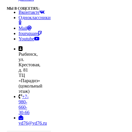
МЫ В СОЦСЕТЯХ:
Вконтакте
Одноклассники
Mail
foursquare
Youtube
Рыбинск,
ул.
Крестовая,
д. 81
ТЦ
«Парадиз»
(цокольный
этаж)
+7-
980-
660-
30-66
vd76@vd76.ru