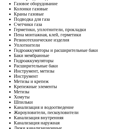
Газовое оборудование
Колонки газовые
Краны газовые
Подводка для газа
Счетчики газа
Герметики, уплотнители, прокладки
Пена монтажная, клей, герметики
Резинотехнические изделия
Уплотнители
Гидроаккумяторы и расширительные баки
Баки мембранные
Гидроаккумуляторы
Расширительные баки
Инструмент, метизы
Инструмент
Метизы и крепеж
Крепежные элементы
Метизы
Хомуты
Шпильки
Канализация и водоотведение
Жироуловители, пескоуловители
Канализация внутренняя
Канализация наружная
Люки канализационные