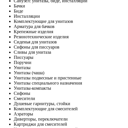
Санузел: унитазы, биде, инсталляции
Бачки
Биде
Инсталляции
Комплектующие для унитазов
Арматура для бачков
Крепежные изделия
Резинотехнические изделия
Сиденья для унитазов
Сифоны для писсуаров
Сливы для унитаза
Писсуары
Поручни
Унитазы
Унитазы (чаша)
Унитазы подвесные и пристенные
Унитазы специального назначения
Унитазы-компакты
Сифоны
Смесители
Душевые гарнитуры, стойки
Комплектующие для смесителей
Аэраторы
Диверторы, переключатели
Картриджи для смесителей