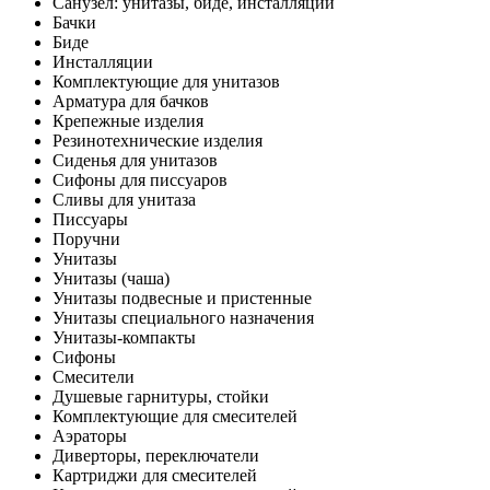
Санузел: унитазы, биде, инсталляции
Бачки
Биде
Инсталляции
Комплектующие для унитазов
Арматура для бачков
Крепежные изделия
Резинотехнические изделия
Сиденья для унитазов
Сифоны для писсуаров
Сливы для унитаза
Писсуары
Поручни
Унитазы
Унитазы (чаша)
Унитазы подвесные и пристенные
Унитазы специального назначения
Унитазы-компакты
Сифоны
Смесители
Душевые гарнитуры, стойки
Комплектующие для смесителей
Аэраторы
Диверторы, переключатели
Картриджи для смесителей