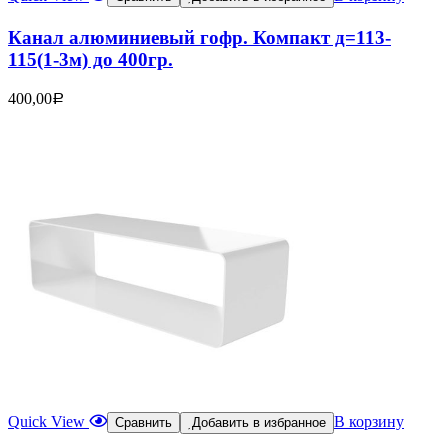
Канал алюминиевый гофр. Компакт д=113-
115(1-3м) до 400гр.
400,00
Р
Quick View
В корзину
Сравнить
Добавить в избранное