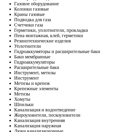
Газовое оборудование
Колонки газовые
Краны газовые
Подводка для газа
Счетчики газа
Герметики, уплотнители, прокладки
Пена монтажная, клей, герметики
Резинотехнические изделия
Уплотнители
Гидроаккумяторы и расширительные баки
Баки мембранные
Гидроаккумуляторы
Расширительные баки
Инструмент, метизы
Инструмент
Метизы и крепеж
Крепежные элементы
Метизы
Хомуты
Шпильки
Канализация и водоотведение
Жироуловители, пескоуловители
Канализация внутренняя
Канализация наружная
Люки канализационные