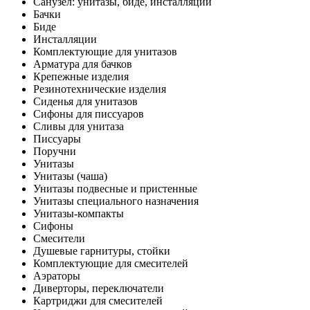
Санузел: унитазы, биде, инсталляции
Бачки
Биде
Инсталляции
Комплектующие для унитазов
Арматура для бачков
Крепежные изделия
Резинотехнические изделия
Сиденья для унитазов
Сифоны для писсуаров
Сливы для унитаза
Писсуары
Поручни
Унитазы
Унитазы (чаша)
Унитазы подвесные и пристенные
Унитазы специального назначения
Унитазы-компакты
Сифоны
Смесители
Душевые гарнитуры, стойки
Комплектующие для смесителей
Аэраторы
Диверторы, переключатели
Картриджи для смесителей