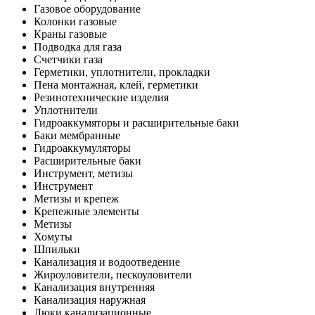
Газовое оборудование
Колонки газовые
Краны газовые
Подводка для газа
Счетчики газа
Герметики, уплотнители, прокладки
Пена монтажная, клей, герметики
Резинотехнические изделия
Уплотнители
Гидроаккумяторы и расширительные баки
Баки мембранные
Гидроаккумуляторы
Расширительные баки
Инструмент, метизы
Инструмент
Метизы и крепеж
Крепежные элементы
Метизы
Хомуты
Шпильки
Канализация и водоотведение
Жироуловители, пескоуловители
Канализация внутренняя
Канализация наружная
Люки канализационные