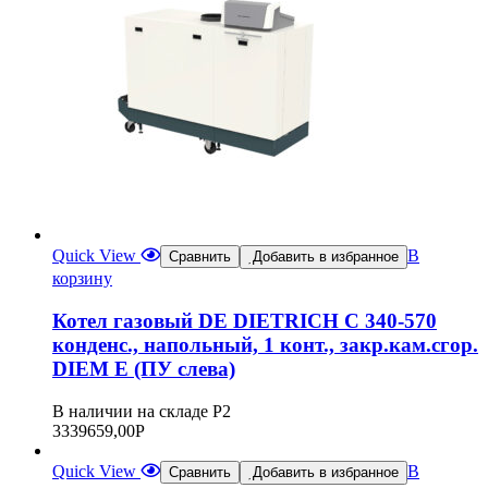
Quick View
В
Сравнить
Добавить в избранное
корзину
Котел газовый DE DIETRICH C 340-570
конденс., напольный, 1 конт., закр.кам.сгор.
DIEM E (ПУ слева)
В наличии на складе Р2
3339659,00
Р
Quick View
В
Сравнить
Добавить в избранное