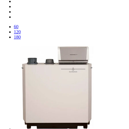
60
120
180