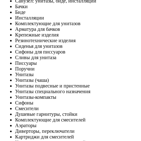
Санузел: унитазы, биде, инсталляции
Бачки
Биде
Инсталляции
Комплектующие для унитазов
Арматура для бачков
Крепежные изделия
Резинотехнические изделия
Сиденья для унитазов
Сифоны для писсуаров
Сливы для унитаза
Писсуары
Поручни
Унитазы
Унитазы (чаша)
Унитазы подвесные и пристенные
Унитазы специального назначения
Унитазы-компакты
Сифоны
Смесители
Душевые гарнитуры, стойки
Комплектующие для смесителей
Аэраторы
Диверторы, переключатели
Картриджи для смесителей