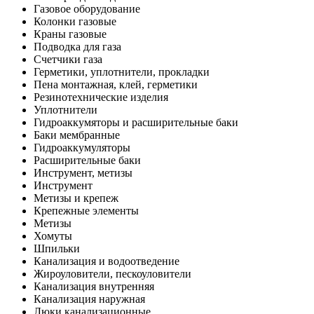
Газовое оборудование
Колонки газовые
Краны газовые
Подводка для газа
Счетчики газа
Герметики, уплотнители, прокладки
Пена монтажная, клей, герметики
Резинотехнические изделия
Уплотнители
Гидроаккумяторы и расширительные баки
Баки мембранные
Гидроаккумуляторы
Расширительные баки
Инструмент, метизы
Инструмент
Метизы и крепеж
Крепежные элементы
Метизы
Хомуты
Шпильки
Канализация и водоотведение
Жироуловители, пескоуловители
Канализация внутренняя
Канализация наружная
Люки канализационные