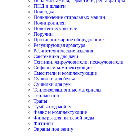
Пена монтажная, герметики, реставраторы
ПНД и шланги
Подводка
Подключение стиральных машин
Полипропилен
Полотенцесушители
Поручни
Противопожарное оборудование
Регулирующая арматура
Резинотехнические изделия
Сантехника для дачи
Септики, жироуловители, пескоуловители
Сифоны и комплектующие
Смесители и комплектующие
Сушилки для белья
Сушилки для рук
Теплоизоляционные материалы
Теплый пол
Трапы
Тумбы под мойку
Фаянс и комплектующие
Фильтры для питьевой воды
Фитинги
Экраны под ванну