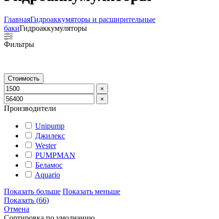
Главная
Гидроаккумяторы и расширительные
баки
Гидроаккумуляторы
Фильтры
Стоимость
×
×
Производители
Unipump
Джилекс
Wester
PUMPMAN
Беламос
Aquario
Показать больше
Показать меньше
Показать
(
66
)
Отмена
Сортировка по умолчанию