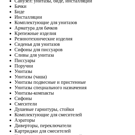
Санузел: унитазы, биде, инсталляции
Бачки
Биде
Инсталляции
Комплектующие для унитазов
Арматура для бачков
Крепежные изделия
Резинотехнические изделия
Сиденья для унитазов
Сифоны для писсуаров
Сливы для унитаза
Писсуары
Поручни
Унитазы
Унитазы (чаша)
Унитазы подвесные и пристенные
Унитазы специального назначения
Унитазы-компакты
Сифоны
Смесители
Душевые гарнитуры, стойки
Комплектующие для смесителей
Аэраторы
Диверторы, переключатели
Картриджи для смесителей