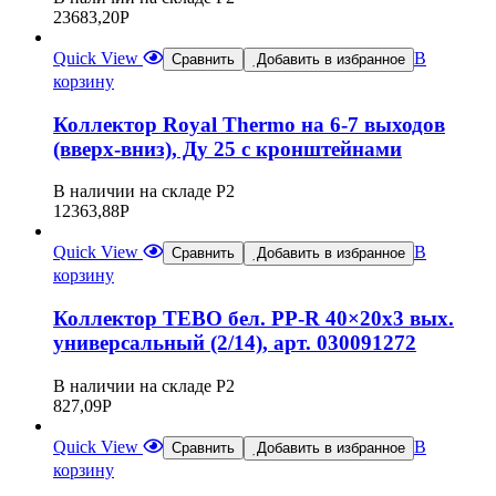
23683,20
Р
Quick View
В
Сравнить
Добавить в избранное
корзину
Коллектор Royal Thermo на 6-7 выходов
(вверх-вниз), Ду 25 с кронштейнами
В наличии на складе Р2
12363,88
Р
Quick View
В
Сравнить
Добавить в избранное
корзину
Коллектор TEBO бел. PP-R 40×20х3 вых.
универсальный (2/14), арт. 030091272
В наличии на складе Р2
827,09
Р
Quick View
В
Сравнить
Добавить в избранное
корзину