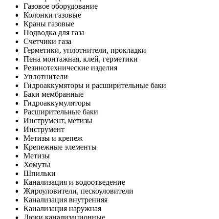
Газовое оборудование
Колонки газовые
Краны газовые
Подводка для газа
Счетчики газа
Герметики, уплотнители, прокладки
Пена монтажная, клей, герметики
Резинотехнические изделия
Уплотнители
Гидроаккумяторы и расширительные баки
Баки мембранные
Гидроаккумуляторы
Расширительные баки
Инструмент, метизы
Инструмент
Метизы и крепеж
Крепежные элементы
Метизы
Хомуты
Шпильки
Канализация и водоотведение
Жироуловители, пескоуловители
Канализация внутренняя
Канализация наружная
Люки канализационные