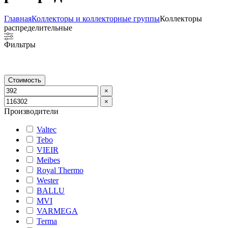
Главная
Коллекторы и коллекторные группы
Коллекторы
распределительные
Фильтры
Стоимость
×
×
Производители
Valtec
Tebo
VIEIR
Meibes
Royal Thermo
Wester
BALLU
MVI
VARMEGA
Terma