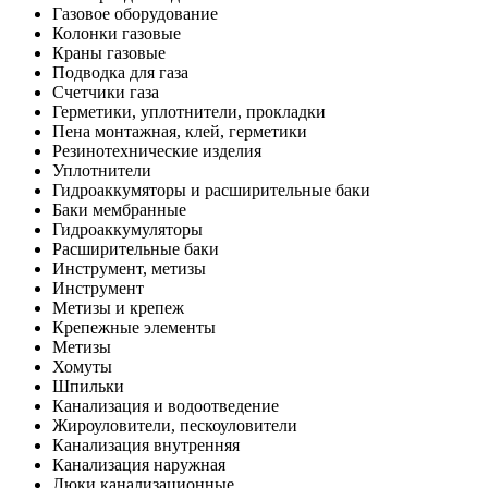
Газовое оборудование
Колонки газовые
Краны газовые
Подводка для газа
Счетчики газа
Герметики, уплотнители, прокладки
Пена монтажная, клей, герметики
Резинотехнические изделия
Уплотнители
Гидроаккумяторы и расширительные баки
Баки мембранные
Гидроаккумуляторы
Расширительные баки
Инструмент, метизы
Инструмент
Метизы и крепеж
Крепежные элементы
Метизы
Хомуты
Шпильки
Канализация и водоотведение
Жироуловители, пескоуловители
Канализация внутренняя
Канализация наружная
Люки канализационные