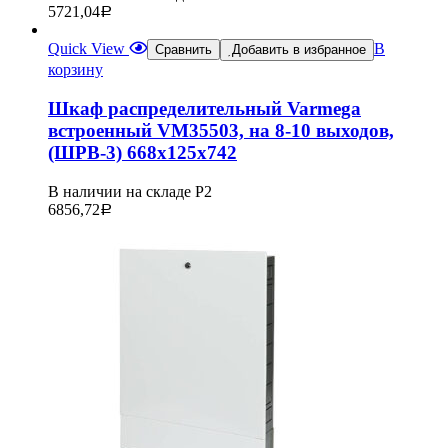
5721,04
Р
Quick View
В
Сравнить
Добавить в избранное
корзину
Шкаф распределительный Varmega
встроенный VM35503, на 8-10 выходов,
(ШРВ-3) 668х125х742
В наличии на складе Р2
6856,72
Р