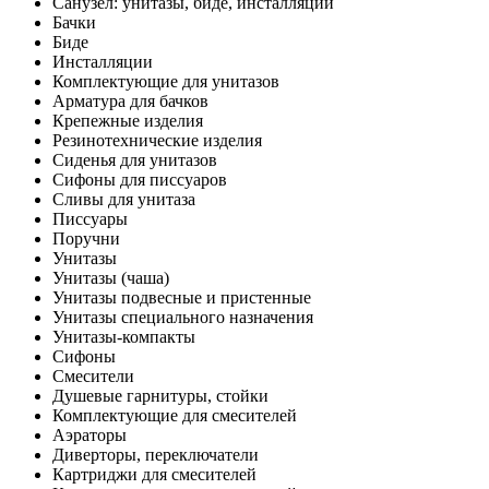
Санузел: унитазы, биде, инсталляции
Бачки
Биде
Инсталляции
Комплектующие для унитазов
Арматура для бачков
Крепежные изделия
Резинотехнические изделия
Сиденья для унитазов
Сифоны для писсуаров
Сливы для унитаза
Писсуары
Поручни
Унитазы
Унитазы (чаша)
Унитазы подвесные и пристенные
Унитазы специального назначения
Унитазы-компакты
Сифоны
Смесители
Душевые гарнитуры, стойки
Комплектующие для смесителей
Аэраторы
Диверторы, переключатели
Картриджи для смесителей