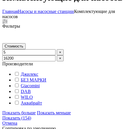
Главная
Насосы и насосные станции
Комплектующие для
насосов
Фильтры
Стоимость
×
×
Производители
Джилекс
БЕЗ МАРКИ
Giacomini
DAB
WILO
Аквабрайт
Показать больше
Показать меньше
Показать
(
154
)
Отмена
Сортировка по умолчанию