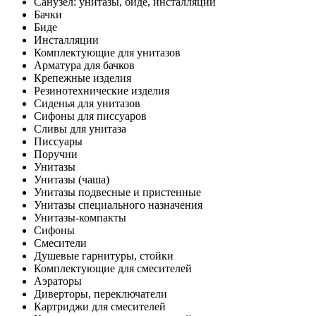
Санузел: унитазы, биде, инсталляции
Бачки
Биде
Инсталляции
Комплектующие для унитазов
Арматура для бачков
Крепежные изделия
Резинотехнические изделия
Сиденья для унитазов
Сифоны для писсуаров
Сливы для унитаза
Писсуары
Поручни
Унитазы
Унитазы (чаша)
Унитазы подвесные и пристенные
Унитазы специального назначения
Унитазы-компакты
Сифоны
Смесители
Душевые гарнитуры, стойки
Комплектующие для смесителей
Аэраторы
Диверторы, переключатели
Картриджи для смесителей