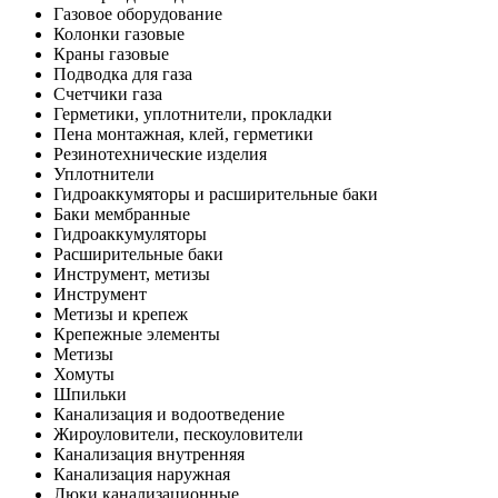
Газовое оборудование
Колонки газовые
Краны газовые
Подводка для газа
Счетчики газа
Герметики, уплотнители, прокладки
Пена монтажная, клей, герметики
Резинотехнические изделия
Уплотнители
Гидроаккумяторы и расширительные баки
Баки мембранные
Гидроаккумуляторы
Расширительные баки
Инструмент, метизы
Инструмент
Метизы и крепеж
Крепежные элементы
Метизы
Хомуты
Шпильки
Канализация и водоотведение
Жироуловители, пескоуловители
Канализация внутренняя
Канализация наружная
Люки канализационные