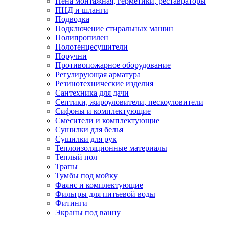
Пена монтажная, герметики, реставраторы
ПНД и шланги
Подводка
Подключение стиральных машин
Полипропилен
Полотенцесушители
Поручни
Противопожарное оборудование
Регулирующая арматура
Резинотехнические изделия
Сантехника для дачи
Септики, жироуловители, пескоуловители
Сифоны и комплектующие
Смесители и комплектующие
Сушилки для белья
Сушилки для рук
Теплоизоляционные материалы
Теплый пол
Трапы
Тумбы под мойку
Фаянс и комплектующие
Фильтры для питьевой воды
Фитинги
Экраны под ванну