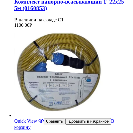
Комплект напорно-всасывающий 1′ 22х25
5м (0160853)
В наличии на складе С1
1100,00
Р
Quick View
В
Сравнить
Добавить в избранное
корзину