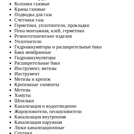
Колонки газовые
Краны газовые
Подводка для газа
Счетчики газа
Герметики, уплотнители, прокладки
Пена монтажная, клей, герметики
Резинотехнические изделия
Уплотнители
Гидроаккумяторы и расширительные баки
Баки мембранные
Гидроаккумуляторы
Расширительные баки
Инструмент, метизы
Инструмент
Метизы и крепеж
Крепежные элементы
Метизы
Хомуты
Шпильки
Канализация и водоотведение
Жироуловители, пескоуловители
Канализация внутренняя
Канализация наружная
Люки канализационные
Септики