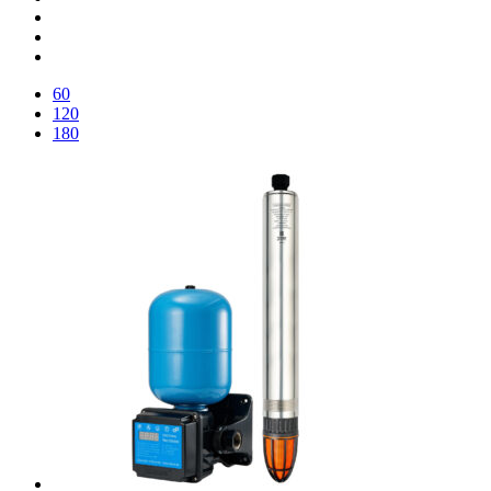
60
120
180