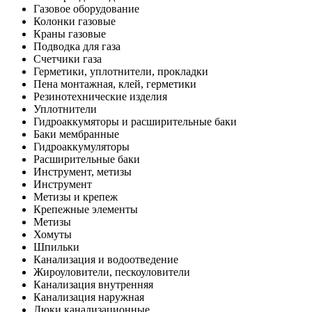
Газовое оборудование
Колонки газовые
Краны газовые
Подводка для газа
Счетчики газа
Герметики, уплотнители, прокладки
Пена монтажная, клей, герметики
Резинотехнические изделия
Уплотнители
Гидроаккумяторы и расширительные баки
Баки мембранные
Гидроаккумуляторы
Расширительные баки
Инструмент, метизы
Инструмент
Метизы и крепеж
Крепежные элементы
Метизы
Хомуты
Шпильки
Канализация и водоотведение
Жироуловители, пескоуловители
Канализация внутренняя
Канализация наружная
Люки канализационные