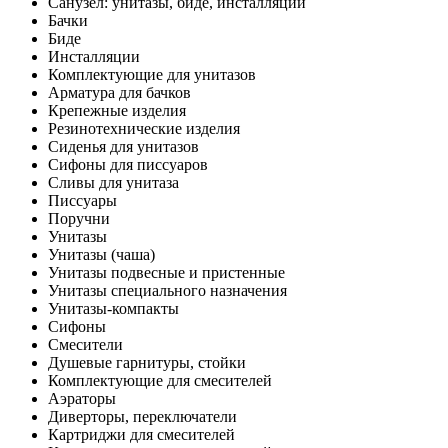
Санузел: унитазы, биде, инсталляции
Бачки
Биде
Инсталляции
Комплектующие для унитазов
Арматура для бачков
Крепежные изделия
Резинотехнические изделия
Сиденья для унитазов
Сифоны для писсуаров
Сливы для унитаза
Писсуары
Поручни
Унитазы
Унитазы (чаша)
Унитазы подвесные и пристенные
Унитазы специального назначения
Унитазы-компакты
Сифоны
Смесители
Душевые гарнитуры, стойки
Комплектующие для смесителей
Аэраторы
Диверторы, переключатели
Картриджи для смесителей