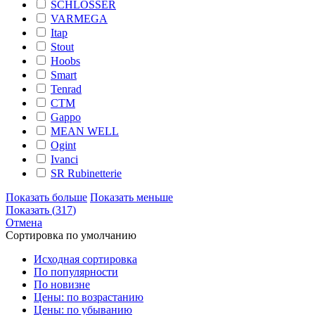
SCHLOSSER
VARMEGA
Itap
Stout
Hoobs
Smart
Tenrad
CTM
Gappo
MEAN WELL
Ogint
Ivanci
SR Rubinetterie
Показать больше
Показать меньше
Показать
(
317
)
Отмена
Сортировка по умолчанию
Исходная сортировка
По популярности
По новизне
Цены: по возрастанию
Цены: по убыванию