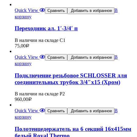
Quick View
В
Сравнить
Добавить в избранное
корзину
Переходник ал. 1′-3/4′ п
В наличии на складе С1
75,00
Р
Quick View
В
Сравнить
Добавить в избранное
корзину
Подключение резьбовое SCHLOSSER для
соединительных трубок 3/4″x15 (Хром)
В наличии на складе Р2
960,00
Р
Quick View
В
Сравнить
Добавить в избранное
корзину
Полотенцедержатель на 6 секций 16х415мм
белый Royal Thermo