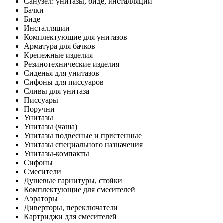
Санузел: унитазы, биде, инсталляции
Бачки
Биде
Инсталляции
Комплектующие для унитазов
Арматура для бачков
Крепежные изделия
Резинотехнические изделия
Сиденья для унитазов
Сифоны для писсуаров
Сливы для унитаза
Писсуары
Поручни
Унитазы
Унитазы (чаша)
Унитазы подвесные и пристенные
Унитазы специального назначения
Унитазы-компакты
Сифоны
Смесители
Душевые гарнитуры, стойки
Комплектующие для смесителей
Аэраторы
Диверторы, переключатели
Картриджи для смесителей