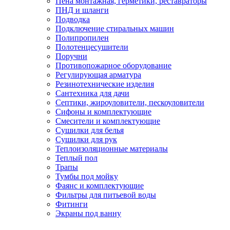
Пена монтажная, герметики, реставраторы
ПНД и шланги
Подводка
Подключение стиральных машин
Полипропилен
Полотенцесушители
Поручни
Противопожарное оборудование
Регулирующая арматура
Резинотехнические изделия
Сантехника для дачи
Септики, жироуловители, пескоуловители
Сифоны и комплектующие
Смесители и комплектующие
Сушилки для белья
Сушилки для рук
Теплоизоляционные материалы
Теплый пол
Трапы
Тумбы под мойку
Фаянс и комплектующие
Фильтры для питьевой воды
Фитинги
Экраны под ванну