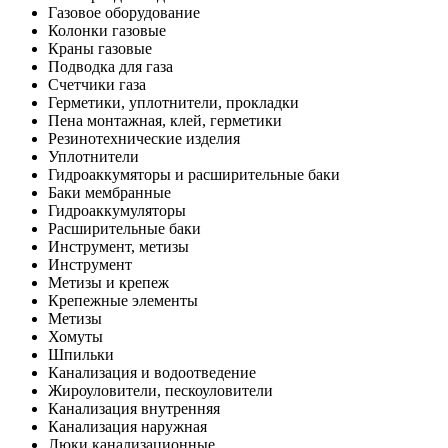
Газовое оборудование
Колонки газовые
Краны газовые
Подводка для газа
Счетчики газа
Герметики, уплотнители, прокладки
Пена монтажная, клей, герметики
Резинотехнические изделия
Уплотнители
Гидроаккумяторы и расширительные баки
Баки мембранные
Гидроаккумуляторы
Расширительные баки
Инструмент, метизы
Инструмент
Метизы и крепеж
Крепежные элементы
Метизы
Хомуты
Шпильки
Канализация и водоотведение
Жироуловители, пескоуловители
Канализация внутренняя
Канализация наружная
Люки канализационные