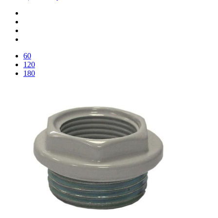
60
120
180