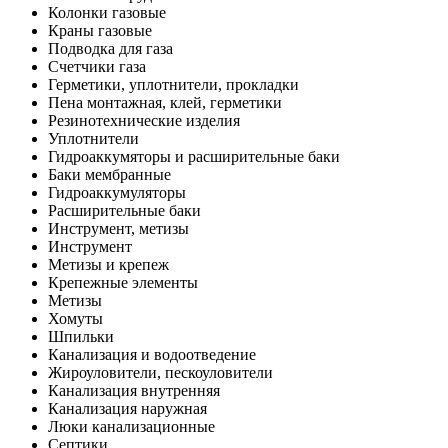
Колонки газовые
Краны газовые
Подводка для газа
Счетчики газа
Герметики, уплотнители, прокладки
Пена монтажная, клей, герметики
Резинотехнические изделия
Уплотнители
Гидроаккумяторы и расширительные баки
Баки мембранные
Гидроаккумуляторы
Расширительные баки
Инструмент, метизы
Инструмент
Метизы и крепеж
Крепежные элементы
Метизы
Хомуты
Шпильки
Канализация и водоотведение
Жироуловители, пескоуловители
Канализация внутренняя
Канализация наружная
Люки канализационные
Септики