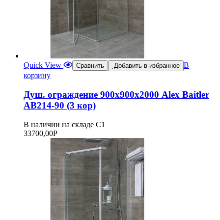
Quick View
В
Сравнить
Добавить в избранное
корзину
Душ. ограждение 900х900х2000 Alex Baitler
АВ214-90 (3 кор)
В наличии на складе С1
33700,00
Р