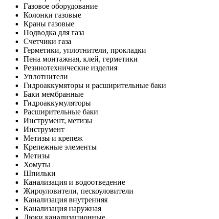
Газовое оборудование
Колонки газовые
Краны газовые
Подводка для газа
Счетчики газа
Герметики, уплотнители, прокладки
Пена монтажная, клей, герметики
Резинотехнические изделия
Уплотнители
Гидроаккумяторы и расширительные баки
Баки мембранные
Гидроаккумуляторы
Расширительные баки
Инструмент, метизы
Инструмент
Метизы и крепеж
Крепежные элементы
Метизы
Хомуты
Шпильки
Канализация и водоотведение
Жироуловители, пескоуловители
Канализация внутренняя
Канализация наружная
Люки канализационные