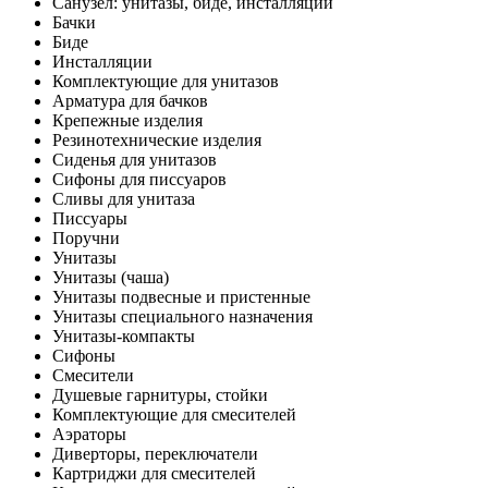
Санузел: унитазы, биде, инсталляции
Бачки
Биде
Инсталляции
Комплектующие для унитазов
Арматура для бачков
Крепежные изделия
Резинотехнические изделия
Сиденья для унитазов
Сифоны для писсуаров
Сливы для унитаза
Писсуары
Поручни
Унитазы
Унитазы (чаша)
Унитазы подвесные и пристенные
Унитазы специального назначения
Унитазы-компакты
Сифоны
Смесители
Душевые гарнитуры, стойки
Комплектующие для смесителей
Аэраторы
Диверторы, переключатели
Картриджи для смесителей