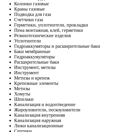
Колонки газовые
Краны газовые
Подводка для газа
Счетчики газа
Герметики, уплотнители, прокладки
Пена монтажная, клей, герметики
Резинотехнические изделия
Уплотнители
Гидроаккумяторы и расширительные баки
Баки мембранные
Гидроаккумуляторы
Расширительные баки
Инструмент, метизы
Инструмент
Метизы и крепеж
Крепежные элементы
Метизы
Хомуты
Шпильки
Канализация и водоотведение
Жироуловители, пескоуловители
Канализация внутренняя
Канализация наружная
Люки канализационные
Септики