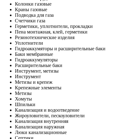
Колонки газовые
Краны газовые
Подводка для газа
Счетчики газа
Герметики, уплотнители, прокладки
Пена монтажная, клей, герметики
Резинотехнические изделия
Уплотнители
Гидроаккумяторы и расширительные баки
Баки мембранные
Гидроаккумуляторы
Расширительные баки
Инструмент, метизы
Инструмент
Метизы и крепеж
Крепежные элементы
Метизы
Хомуты
Шпильки
Канализация и водоотведение
Жироуловители, пескоуловители
Канализация внутренняя
Канализация наружная
Люки канализационные
Септики