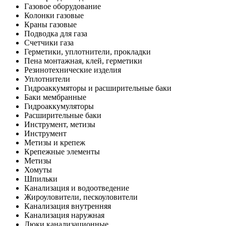
Газовое оборудование
Колонки газовые
Краны газовые
Подводка для газа
Счетчики газа
Герметики, уплотнители, прокладки
Пена монтажная, клей, герметики
Резинотехнические изделия
Уплотнители
Гидроаккумяторы и расширительные баки
Баки мембранные
Гидроаккумуляторы
Расширительные баки
Инструмент, метизы
Инструмент
Метизы и крепеж
Крепежные элементы
Метизы
Хомуты
Шпильки
Канализация и водоотведение
Жироуловители, пескоуловители
Канализация внутренняя
Канализация наружная
Люки канализационные