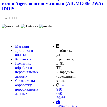
излив Aiger, золотой матовый (AIGMG00i02WA)
IDDIS
15700,00
Р
Магазин
Доставка и
Рыбинск,
оплата
ул.
Контакты
Крестовая,
Политика
д. 81
обработки
ТЦ
персональных
«Парадиз»
данных
(цокольный
Согласие на
этаж)
обработку
+7-
персональных
980-
данных
660-
30-66
vd76@vd76.ru