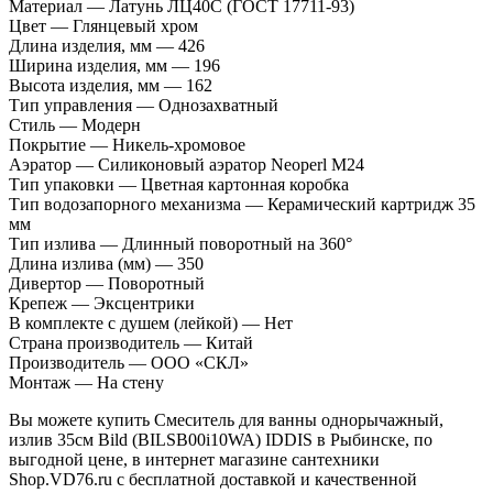
Материал — Латунь ЛЦ40C (ГОСТ 17711-93)
Цвет — Глянцевый хром
Длина изделия, мм — 426
Ширина изделия, мм — 196
Высота изделия, мм — 162
Тип управления — Однозахватный
Стиль — Модерн
Покрытие — Никель-хромовое
Аэратор — Силиконовый аэратор Neoperl M24
Тип упаковки — Цветная картонная коробка
Тип водозапорного механизма — Керамический картридж 35
мм
Тип излива — Длинный поворотный на 360°
Длина излива (мм) — 350
Дивертор — Поворотный
Крепеж — Эксцентрики
В комплекте с душем (лейкой) — Нет
Страна производитель — Китай
Производитель — ООО «СКЛ»
Монтаж — На стену
Вы можете купить Смеситель для ванны однорычажный,
излив 35см Bild (BILSB00i10WA) IDDIS в Рыбинске, по
выгодной цене, в интернет магазине сантехники
Shop.VD76.ru с бесплатной доставкой и качественной