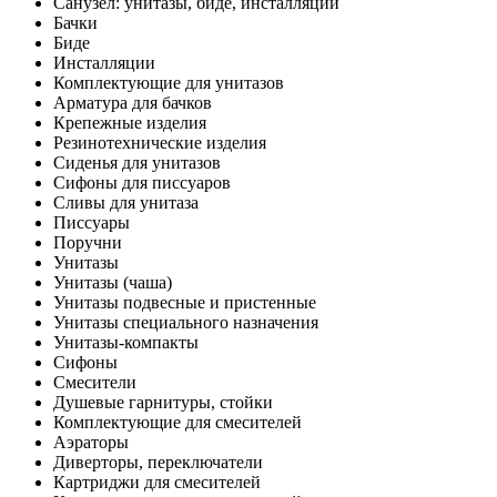
Санузел: унитазы, биде, инсталляции
Бачки
Биде
Инсталляции
Комплектующие для унитазов
Арматура для бачков
Крепежные изделия
Резинотехнические изделия
Сиденья для унитазов
Сифоны для писсуаров
Сливы для унитаза
Писсуары
Поручни
Унитазы
Унитазы (чаша)
Унитазы подвесные и пристенные
Унитазы специального назначения
Унитазы-компакты
Сифоны
Смесители
Душевые гарнитуры, стойки
Комплектующие для смесителей
Аэраторы
Диверторы, переключатели
Картриджи для смесителей