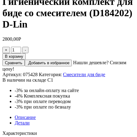
Гигиенический комплект для
биде со смесителем (D184202)
D-Lin
2800,00
Р
Количество
+
-
товара
В корзину
Гигиенический
Нашли дешевле? Снизим
Сравнить
Добавить в избранное
комплект
цену!
для
Артикул:
075428
Категория:
Смесители для биде
биде
В наличии на складе С1
со
смесителем
-3%
за онлайн-оплату на сайте
(D184202)
-4%
Комплексная покупка
D-
-3%
при оплате переводом
Lin
-3%
при оплате по безналу
Описание
Детали
Характеристики