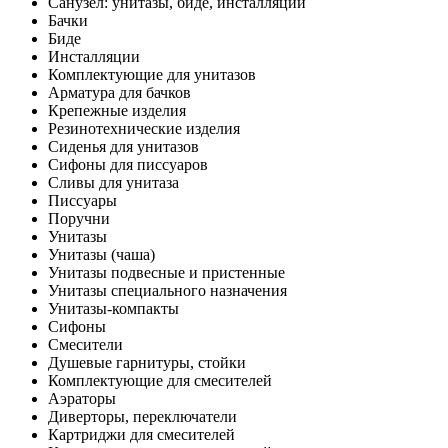
Санузел: унитазы, биде, инсталляции
Бачки
Биде
Инсталляции
Комплектующие для унитазов
Арматура для бачков
Крепежные изделия
Резинотехнические изделия
Сиденья для унитазов
Сифоны для писсуаров
Сливы для унитаза
Писсуары
Поручни
Унитазы
Унитазы (чаша)
Унитазы подвесные и пристенные
Унитазы специального назначения
Унитазы-компакты
Сифоны
Смесители
Душевые гарнитуры, стойки
Комплектующие для смесителей
Аэраторы
Диверторы, переключатели
Картриджи для смесителей