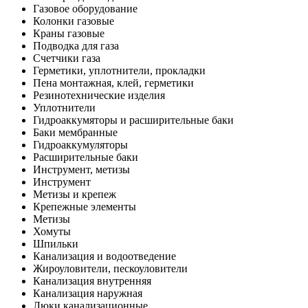
Газовое оборудование
Колонки газовые
Краны газовые
Подводка для газа
Счетчики газа
Герметики, уплотнители, прокладки
Пена монтажная, клей, герметики
Резинотехнические изделия
Уплотнители
Гидроаккумяторы и расширительные баки
Баки мембранные
Гидроаккумуляторы
Расширительные баки
Инструмент, метизы
Инструмент
Метизы и крепеж
Крепежные элементы
Метизы
Хомуты
Шпильки
Канализация и водоотведение
Жироуловители, пескоуловители
Канализация внутренняя
Канализация наружная
Люки канализационные